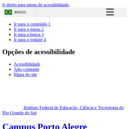
Ir direto para menu de acessibilidade.
BRASIL
Simplifique!
Ir para o conteúdo
1
Ir para o menu
2
Comunica BR
Ir para a busca
3
Ir para o rodapé
4
Participe
Acesso à informação
Opções de acessibilidade
Legislação
Acessibilidade
Canais
Alto contraste
Mapa do site
Instituto Federal de Educação, Ciência e Tecnologia do
Rio Grande do Sul
Campus Porto Alegre