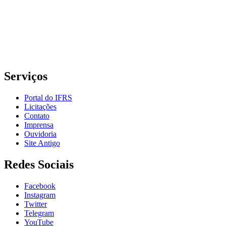
Rua Cel. Vicente, 281 | Bairro Centro Histórico| CEP: 90.030-041 |
Porto Alegre/RS
E-mail: comunicacao@poa.ifrs.edu.br
Telefone: (51) 3930-6002
Serviços
Portal do IFRS
Licitações
Contato
Imprensa
Ouvidoria
Site Antigo
Redes Sociais
Facebook
Instagram
Twitter
Telegram
YouTube