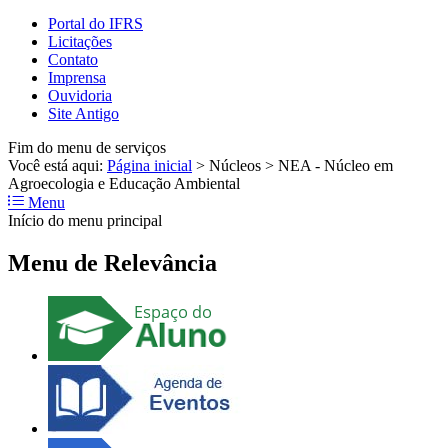
Portal do IFRS
Licitações
Contato
Imprensa
Ouvidoria
Site Antigo
Fim do menu de serviços
Você está aqui:
Página inicial
>
Núcleos
>
NEA - Núcleo em
Agroecologia e Educação Ambiental
Menu
Início do menu principal
Menu de Relevância