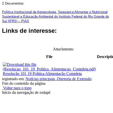
 Documentos:
Política Institucional de Agroecologia, Segurança Alimentar e Nutricional
Sustentável e Educação Ambiental do Instituto Federal do Rio Grande do
Sul (IFRS) – PIAS
Links de interesse:
Attachments:
File
Descripti
Resolução 101 19 Politica Alimentação Completa
registrado em:
Notícias principais
,
Diretoria de Extensão
Fim do conteúdo da página
Voltar para o topo
Início da navegação de rodapé
Instituto Federal de Educação, Ciência e Tecnologia do Rio
Grande do Sul – Campus Porto Alegre