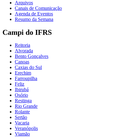
Arquivos
Canais de Comunicação
Agenda de Eventos
Resumo da Semana
Campi do IFRS
Reitoria
Alvorada
Bento Gonçalves
Canoas
Caxias do Sul
Erechim
Farroupilha
Feliz
Ibirubá
Osório
Restinga
Rio Grande
Rolante
Sertão
Vacaria
Veranópolis
Viamão