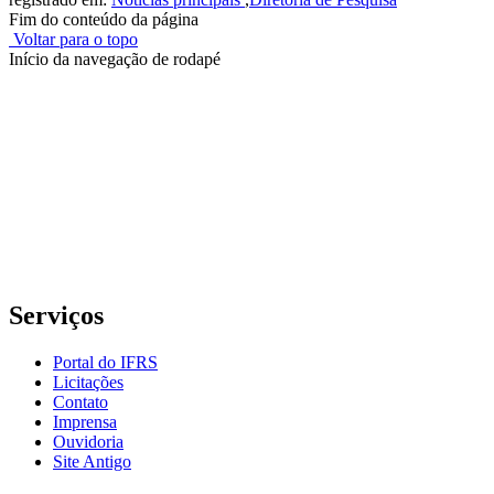
Fim do conteúdo da página
Voltar para o topo
Início da navegação de rodapé
Instituto Federal de Educação, Ciência e Tecnologia do Rio
Grande do Sul – Campus Porto Alegre
Rua Cel. Vicente, 281 | Bairro Centro Histórico| CEP: 90.030-041 |
Porto Alegre/RS
E-mail: comunicacao@poa.ifrs.edu.br
Telefone: (51) 3930-6002
Serviços
Portal do IFRS
Licitações
Contato
Imprensa
Ouvidoria
Site Antigo