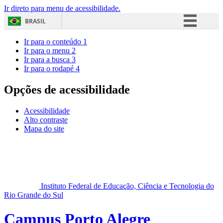
Ir direto para menu de acessibilidade.
BRASIL
Simplifique!
Ir para o conteúdo
1
Ir para o menu
2
Comunica BR
Ir para a busca
3
Ir para o rodapé
4
Participe
Acesso à informação
Opções de acessibilidade
Legislação
Acessibilidade
Canais
Alto contraste
Mapa do site
Instituto Federal de Educação, Ciência e Tecnologia do
Rio Grande do Sul
Campus Porto Alegre