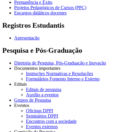
Permanência e Êxito
Projetos Pedagógicos de Cursos (PPC)
Encargos didáticos docentes
Registros Estudantis
Apresentação
Pesquisa e Pós-Graduação
Diretoria de Pesquisa, Pós-Graduação e Inovação
Documentos importantes
Instruções Normativas e Resoluções
Formulários Fomento Interno e Externo
Editais
Editais de pesquisa
Auxílio a eventos
Grupos de Pesquisa
Eventos
Oficinas DPPI
Seminários DPPI
Encontros com a sociedade
Eventos externos
Comissão da Pesquisa