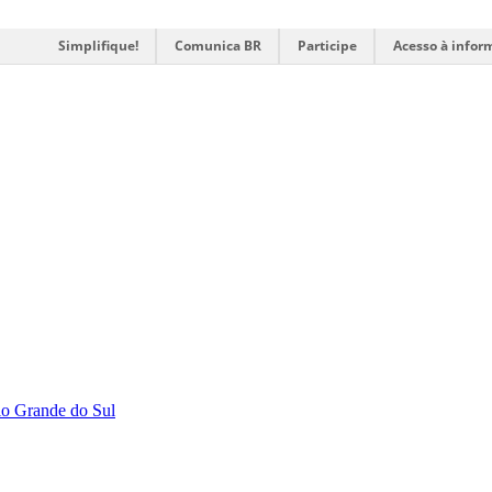
Simplifique!
Comunica BR
Participe
Acesso à infor
Rio Grande do Sul