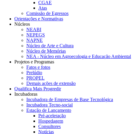
CGAE
Atas
Comissão de Egressos
Orientações e Normativas
Núcleos
NEABI
NEPEGS
NAPNE
Núcleo de Arte e Cultura
Núcleo de Memórias
NEA - Núcleo em Agroecologia e Educação Ambiental
Projetos e Programas
Fatos e fotos
Prelúdio
PROPEL
Demais ações de extensão
Qualifica Mais Progredir
Incubadoras
Incubadora de Empresas de Base Tecnológica
Incubadora Tecno-social
Estação de Lançamento
Pré-aceleração
Hospedagem
Consultores
Notícias