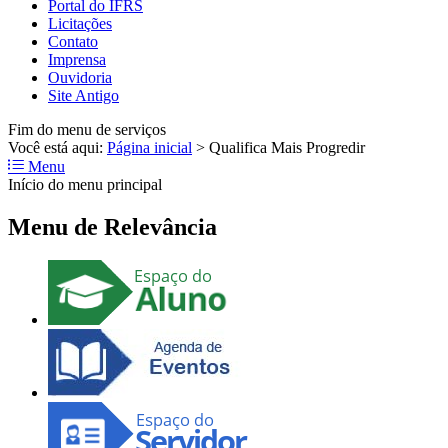
Portal do IFRS
Licitações
Contato
Imprensa
Ouvidoria
Site Antigo
Fim do menu de serviços
Você está aqui:
Página inicial
>
Qualifica Mais Progredir
Menu
Início do menu principal
Menu de Relevância