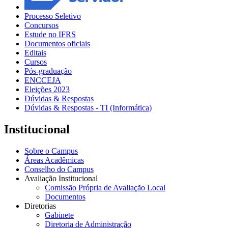
Processo Seletivo
Concursos
Estude no IFRS
Documentos oficiais
Editais
Cursos
Pós-graduação
ENCCEJA
Eleições 2023
Dúvidas & Respostas
Dúvidas & Respostas - TI (Informática)
Institucional
Sobre o Campus
Áreas Acadêmicas
Conselho do Campus
Avaliação Institucional
Comissão Própria de Avaliação Local
Documentos
Diretorias
Gabinete
Diretoria de Administração