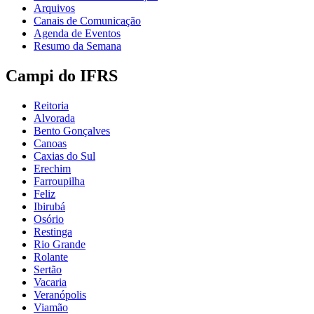
Arquivos
Canais de Comunicação
Agenda de Eventos
Resumo da Semana
Campi do IFRS
Reitoria
Alvorada
Bento Gonçalves
Canoas
Caxias do Sul
Erechim
Farroupilha
Feliz
Ibirubá
Osório
Restinga
Rio Grande
Rolante
Sertão
Vacaria
Veranópolis
Viamão