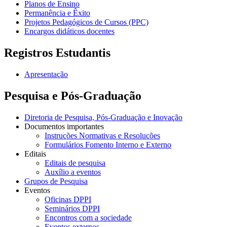
Planos de Ensino
Permanência e Êxito
Projetos Pedagógicos de Cursos (PPC)
Encargos didáticos docentes
Registros Estudantis
Apresentação
Pesquisa e Pós-Graduação
Diretoria de Pesquisa, Pós-Graduação e Inovação
Documentos importantes
Instruções Normativas e Resoluções
Formulários Fomento Interno e Externo
Editais
Editais de pesquisa
Auxílio a eventos
Grupos de Pesquisa
Eventos
Oficinas DPPI
Seminários DPPI
Encontros com a sociedade
Eventos externos