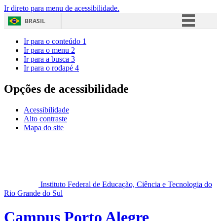
Ir direto para menu de acessibilidade.
BRASIL
Simplifique!
Ir para o conteúdo
1
Ir para o menu
2
Comunica BR
Ir para a busca
3
Ir para o rodapé
4
Participe
Acesso à informação
Opções de acessibilidade
Legislação
Acessibilidade
Canais
Alto contraste
Mapa do site
Instituto Federal de Educação, Ciência e Tecnologia do
Rio Grande do Sul
Campus Porto Alegre