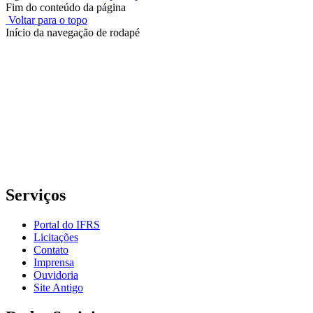
Fim do conteúdo da página
Voltar para o topo
Início da navegação de rodapé
Instituto Federal de Educação, Ciência e Tecnologia do Rio
Grande do Sul – Campus Porto Alegre
Rua Cel. Vicente, 281 | Bairro Centro Histórico| CEP: 90.030-041 |
Porto Alegre/RS
E-mail: comunicacao@poa.ifrs.edu.br
Telefone: (51) 3930-6002
Serviços
Portal do IFRS
Licitações
Contato
Imprensa
Ouvidoria
Site Antigo