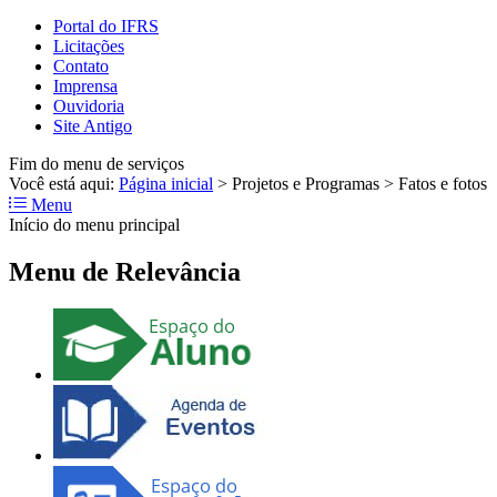
Portal do IFRS
Licitações
Contato
Imprensa
Ouvidoria
Site Antigo
Fim do menu de serviços
Você está aqui:
Página inicial
>
Projetos e Programas
>
Fatos e fotos
Menu
Início do menu principal
Menu de Relevância