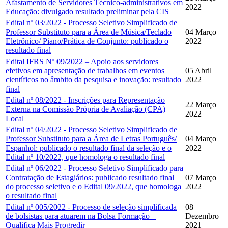
Afastamento de Servidores Técnico-administrativos em
2022
Educação: divulgado resultado preliminar pela CIS
Edital nº 03/2022 - Processo Seletivo Simplificado de
Professor Substituto para a Área de Música/Teclado
04 Março
Eletrônico/ Piano/Prática de Conjunto: publicado o
2022
resultado final
Edital IFRS Nº 09/2022 – Apoio aos servidores
efetivos em apresentação de trabalhos em eventos
05 Abril
científicos no âmbito da pesquisa e inovação: resultado
2022
final
Edital nº 08/2022 - Inscrições para Representação
22 Março
Externa na Comissão Própria de Avaliação (CPA)
2022
Local
Edital nº 04/2022 - Processo Seletivo Simplificado de
Professor Substituto para a Área de Letras Português/
04 Março
Espanhol: publicado o resultado final da seleção e o
2022
Edital nº 10/2022, que homologa o resultado final
Edital nº 06/2022 - Processo Seletivo Simplificado para
Contratação de Estagiários: publicado resultado final
07 Março
do processo seletivo e o Edital 09/2022, que homologa
2022
o resultado final
Edital nº 005/2022 - Processo de seleção simplificada
08
de bolsistas para atuarem na Bolsa Formação –
Dezembro
Qualifica Mais Progredir
2021