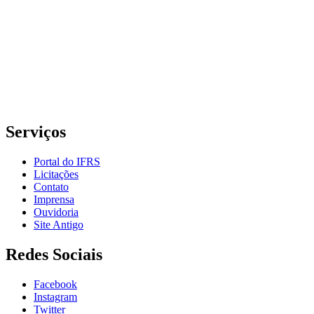
Grande do Sul – Campus Porto Alegre
Rua Cel. Vicente, 281 | Bairro Centro Histórico| CEP: 90.030-041 |
Porto Alegre/RS
E-mail: comunicacao@poa.ifrs.edu.br
Telefone: (51) 3930-6002
Serviços
Portal do IFRS
Licitações
Contato
Imprensa
Ouvidoria
Site Antigo
Redes Sociais
Facebook
Instagram
Twitter