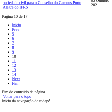
05 Outubro
sociedade civil para o Conselho do Campus Porto
2021
Alegre do IFRS
Página 10 de 17
Início
Prev
5
6
7
8
9
10
11
12
13
14
Next
Fim
Fim do conteúdo da página
Voltar para o topo
Início da navegação de rodapé
Instituto Federal de Educação, Ciência e Tecnologia do Rio