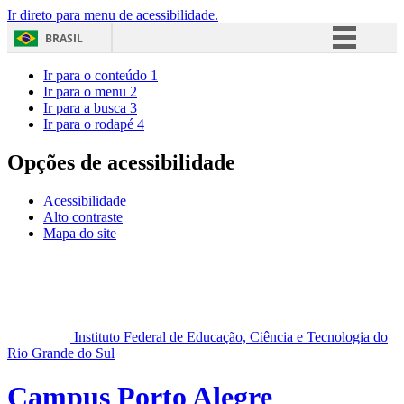
Ir direto para menu de acessibilidade.
BRASIL
Simplifique!
Ir para o conteúdo
1
Ir para o menu
2
Comunica BR
Ir para a busca
3
Ir para o rodapé
4
Participe
Acesso à informação
Opções de acessibilidade
Legislação
Acessibilidade
Canais
Alto contraste
Mapa do site
Instituto Federal de Educação, Ciência e Tecnologia do
Rio Grande do Sul
Campus Porto Alegre