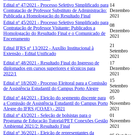
Edital nº 47/2021 - Processo Seletivo Simplificado para
14
Contratação de Professor Substituto de Administração:
Dezembro
Publicada a Homologação do Resultado Final
2021
Edital nº 45/2021 - Processo Seletivo Simplificado para
08
Contratação de Professor Visitante: Publicados a
Dezembro
Homologação do Resultado Final e o Comunicado de
2021
Encerramento
21
Edital IFRS nº 13/2022 - Auxílio Institucional à
Setembro
Extensão - Edital Unificado
2021
Edital nº 48/2021 - Resultado Final do Ingresso de
17
diplomados em cursos superiores e técnicos para
Dezembro
2022/1
2021
15
Edital nº 18/2020 - Processo Eleitoral para a Comissão
Setembro
de Assistência Estudantil do Campus Porto Alegre
2020
Edital nº 44/2021 - Eleição do segmento discente para
05
a Comissão de Assistência Estudantil do Campus Porto
Novembro
Alegre do IFRS (COAE) - 2021
2021
Edital nº 43/2021 - Seleção de bolsistas para o
01
Programa de Educação Tutorial/PET Conexões Gestão
Novembro
Ambiental 2021/2: Resultado Final
2021
Edital nº 36/2021 - Eleição de representantes da