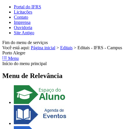
Portal do IFRS
Licitações
Contato
Imprensa
Ouvidoria
Site Antigo
Fim do menu de serviços
Você está aqui:
Página inicial
>
Editais
>
Editais - IFRS - Campus
Porto Alegre
Menu
Início do menu principal
Menu de Relevância