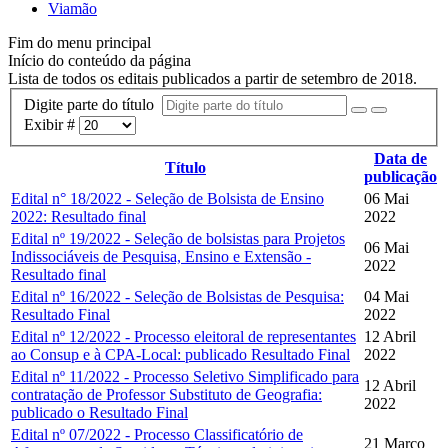
Viamão
Fim do menu principal
Início do conteúdo da página
Lista de todos os editais publicados a partir de setembro de 2018.
Digite parte do título
Exibir #
Data de
Título
publicação
Edital n° 18/2022 - Seleção de Bolsista de Ensino
06 Mai
2022: Resultado final
2022
Edital nº 19/2022 - Seleção de bolsistas para Projetos
06 Mai
Indissociáveis de Pesquisa, Ensino e Extensão -
2022
Resultado final
Edital nº 16/2022 - Seleção de Bolsistas de Pesquisa:
04 Mai
Resultado Final
2022
Edital nº 12/2022 - Processo eleitoral de representantes
12 Abril
ao Consup e à CPA-Local: publicado Resultado Final
2022
Edital nº 11/2022 - Processo Seletivo Simplificado para
12 Abril
contratação de Professor Substituto de Geografia:
2022
publicado o Resultado Final
Edital nº 07/2022 - Processo Classificatório de
21 Março