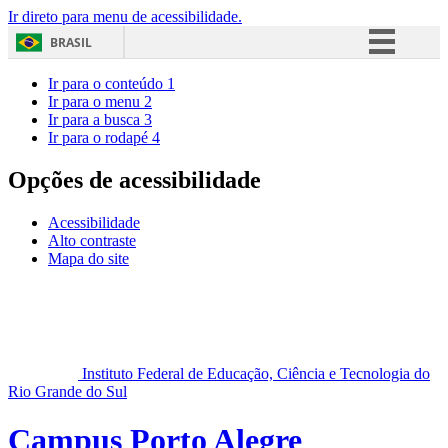
Ir direto para menu de acessibilidade.
BRASIL
Simplifique!
Ir para o conteúdo
1
Ir para o menu
2
Comunica BR
Ir para a busca
3
Ir para o rodapé
4
Participe
Acesso à informação
Opções de acessibilidade
Legislação
Acessibilidade
Canais
Alto contraste
Mapa do site
Instituto Federal de Educação, Ciência e Tecnologia do
Rio Grande do Sul
Campus Porto Alegre