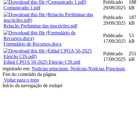
Publicado
188
Comunicado 1.pdf
29/09/2025
kB
Publicado
187
29/09/2025
kB
Relação Preliminar das inscrições.pdf
Publicado
53
17/09/2025
kB
Formulário de Recursos.docx
Publicado
251
17/09/2025
kB
Edital CPOA 50-2025 Eleição CIS.pdf
registrado em:
Notícias principais
,
Notícias
,
Notícias Principais
Fim do conteúdo da página
Voltar para o topo
Início da navegação de rodapé
Instituto Federal de Educação, Ciência e Tecnologia do Rio
Grande do Sul – Campus Porto Alegre
Rua Cel. Vicente, 281 | Bairro Centro Histórico| CEP: 90.030-041 |
Porto Alegre/RS
E-mail: comunicacao@poa.ifrs.edu.br
Telefone: (51) 3930-6002