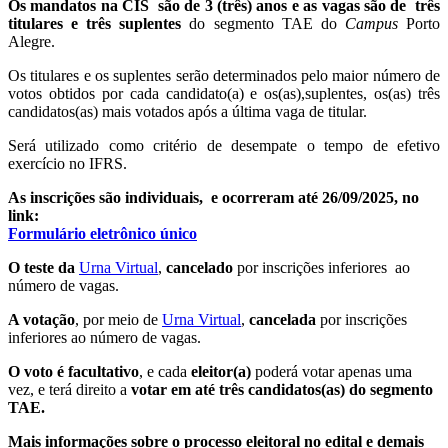
Os mandatos na CIS são de 3 (três) anos e as vagas são de
t
rês
titulares e três suplentes
do segmento TAE do
Campus
Porto
Alegre.
Os titulares e os suplentes serão determinados pelo maior número de
votos obtidos por cada candidato(a) e os(as),
suplentes, os(as) três
candidatos(as) mais votados após a última vaga de titular.
Será utilizado como critério de desempate o tempo de efetivo
exercício no IFRS.
As inscrições são individuais, e ocorreram até 26/09/2025, no
link:
Formulário eletrônico único
O teste da
Urna Virtual
,
cancelado
por inscrições inferiores ao
número de vagas
.
A votação
, por meio de
Urna Virtual
,
cancelada
por inscrições
inferiores ao número de vagas.
O voto é facultativo
, e cada
eleitor(a)
poderá votar apenas uma
vez, e terá direito a
votar em até três candidatos(as) do segmento
TAE
.
Mais informações sobre o processo eleitoral no edital e demais