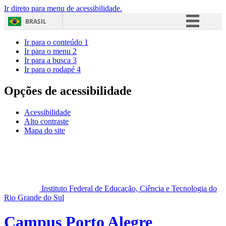
Ir direto para menu de acessibilidade.
BRASIL
Simplifique!
Ir para o conteúdo
1
Ir para o menu
2
Comunica BR
Ir para a busca
3
Ir para o rodapé
4
Participe
Acesso à informação
Opções de acessibilidade
Legislação
Acessibilidade
Canais
Alto contraste
Mapa do site
Instituto Federal de Educação, Ciência e Tecnologia do
Rio Grande do Sul
Campus Porto Alegre