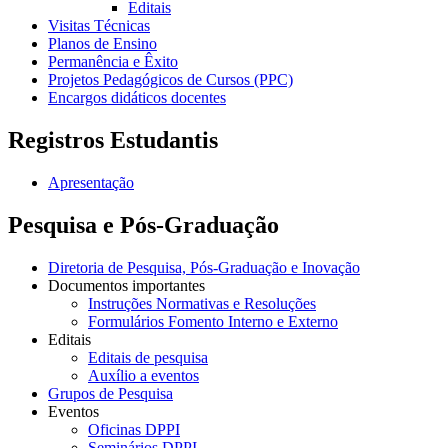
Editais
Visitas Técnicas
Planos de Ensino
Permanência e Êxito
Projetos Pedagógicos de Cursos (PPC)
Encargos didáticos docentes
Registros Estudantis
Apresentação
Pesquisa e Pós-Graduação
Diretoria de Pesquisa, Pós-Graduação e Inovação
Documentos importantes
Instruções Normativas e Resoluções
Formulários Fomento Interno e Externo
Editais
Editais de pesquisa
Auxílio a eventos
Grupos de Pesquisa
Eventos
Oficinas DPPI
Seminários DPPI