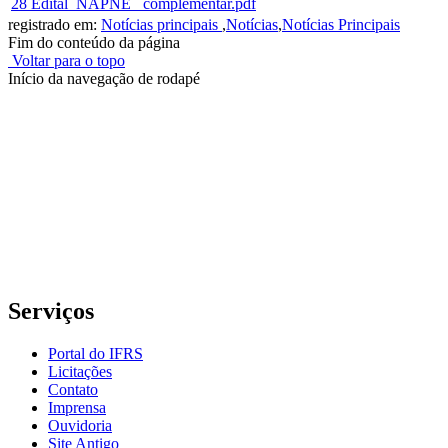
28 Edital_NAPNE _complementar.pdf
registrado em:
Notícias principais
,
Notícias
,
Notícias Principais
Fim do conteúdo da página
Voltar para o topo
Início da navegação de rodapé
Instituto Federal de Educação, Ciência e Tecnologia do Rio
Grande do Sul – Campus Porto Alegre
Rua Cel. Vicente, 281 | Bairro Centro Histórico| CEP: 90.030-041 |
Porto Alegre/RS
E-mail: comunicacao@poa.ifrs.edu.br
Telefone: (51) 3930-6002
Serviços
Portal do IFRS
Licitações
Contato
Imprensa
Ouvidoria
Site Antigo