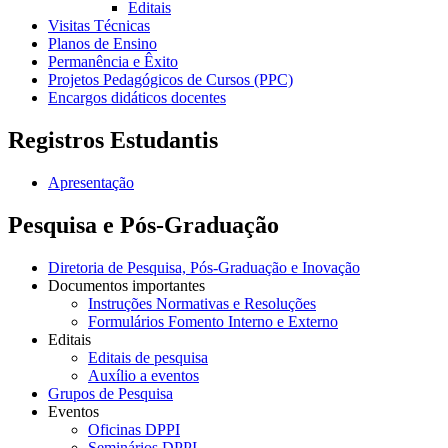
Editais
Visitas Técnicas
Planos de Ensino
Permanência e Êxito
Projetos Pedagógicos de Cursos (PPC)
Encargos didáticos docentes
Registros Estudantis
Apresentação
Pesquisa e Pós-Graduação
Diretoria de Pesquisa, Pós-Graduação e Inovação
Documentos importantes
Instruções Normativas e Resoluções
Formulários Fomento Interno e Externo
Editais
Editais de pesquisa
Auxílio a eventos
Grupos de Pesquisa
Eventos
Oficinas DPPI
Seminários DPPI