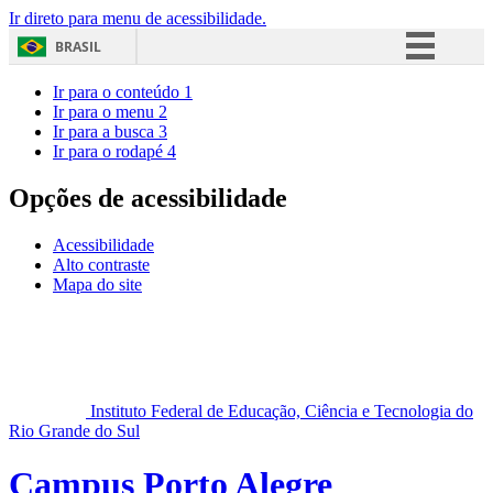
Ir direto para menu de acessibilidade.
BRASIL
Simplifique!
Ir para o conteúdo
1
Ir para o menu
2
Comunica BR
Ir para a busca
3
Ir para o rodapé
4
Participe
Acesso à informação
Opções de acessibilidade
Legislação
Acessibilidade
Canais
Alto contraste
Mapa do site
Instituto Federal de Educação, Ciência e Tecnologia do
Rio Grande do Sul
Campus Porto Alegre