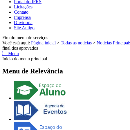
Portal do IFRS
Licitações
Contato
Imprensa
Ouvidoria
Site Antigo
Fim do menu de serviços
Você está aqui:
Página inicial
>
Todas as notícias
>
Notícias Principai
final dos aprovados
Menu
Início do menu principal
Menu de Relevância