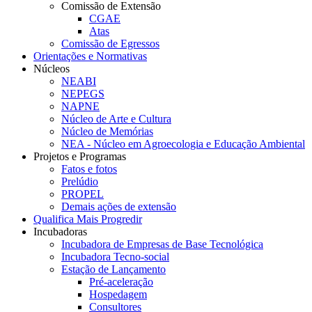
Comissão de Extensão
CGAE
Atas
Comissão de Egressos
Orientações e Normativas
Núcleos
NEABI
NEPEGS
NAPNE
Núcleo de Arte e Cultura
Núcleo de Memórias
NEA - Núcleo em Agroecologia e Educação Ambiental
Projetos e Programas
Fatos e fotos
Prelúdio
PROPEL
Demais ações de extensão
Qualifica Mais Progredir
Incubadoras
Incubadora de Empresas de Base Tecnológica
Incubadora Tecno-social
Estação de Lançamento
Pré-aceleração
Hospedagem
Consultores