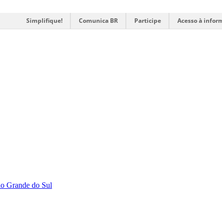
Simplifique!
Comunica BR
Participe
Acesso à infor
Rio Grande do Sul