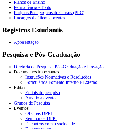
Planos de Ensino
Permanência e Êxito
Projetos Pedagógicos de Cursos (PPC)
Encargos didáticos docentes
Registros Estudantis
Apresentação
Pesquisa e Pós-Graduação
Diretoria de Pesquisa, Pós-Graduação e Inovação
Documentos importantes
Instruções Normativas e Resoluções
Formulários Fomento Interno e Externo
Editais
Editais de pesquisa
Auxílio a eventos
Grupos de Pesquisa
Eventos
Oficinas DPPI
Seminários DPPI
Encontros com a sociedade
Eventos externos