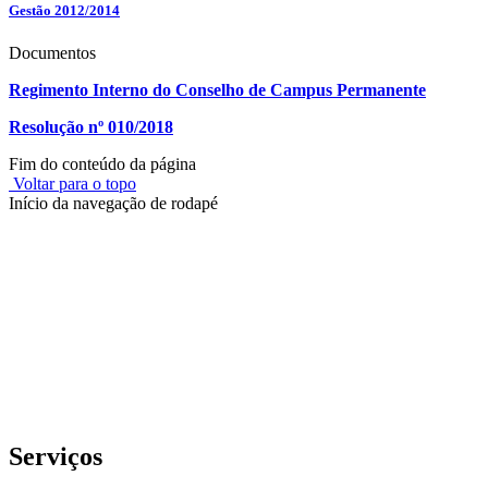
Gestão 2012/2014
Documentos
Regimento Interno do Conselho de Campus Permanente
Resolução nº 010/2018
Fim do conteúdo da página
Voltar para o topo
Início da navegação de rodapé
Instituto Federal de Educação, Ciência e Tecnologia do Rio
Grande do Sul – Campus Porto Alegre
Rua Cel. Vicente, 281 | Bairro Centro Histórico| CEP: 90.030-041 |
Porto Alegre/RS
E-mail: comunicacao@poa.ifrs.edu.br
Telefone: (51) 3930-6002
Serviços