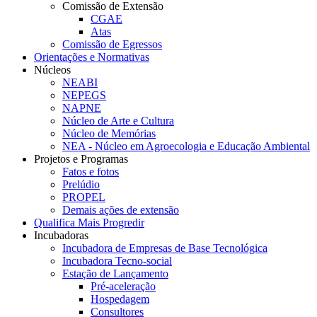
Comissão de Extensão
CGAE
Atas
Comissão de Egressos
Orientações e Normativas
Núcleos
NEABI
NEPEGS
NAPNE
Núcleo de Arte e Cultura
Núcleo de Memórias
NEA - Núcleo em Agroecologia e Educação Ambiental
Projetos e Programas
Fatos e fotos
Prelúdio
PROPEL
Demais ações de extensão
Qualifica Mais Progredir
Incubadoras
Incubadora de Empresas de Base Tecnológica
Incubadora Tecno-social
Estação de Lançamento
Pré-aceleração
Hospedagem
Consultores