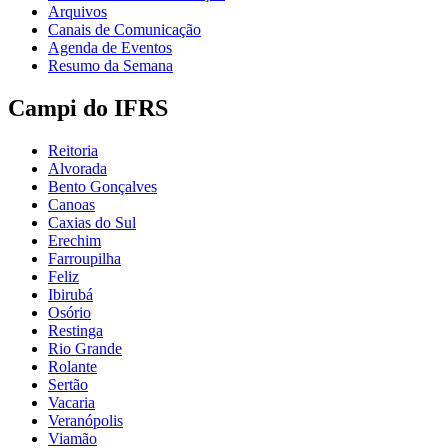
Arquivos
Canais de Comunicação
Agenda de Eventos
Resumo da Semana
Campi do IFRS
Reitoria
Alvorada
Bento Gonçalves
Canoas
Caxias do Sul
Erechim
Farroupilha
Feliz
Ibirubá
Osório
Restinga
Rio Grande
Rolante
Sertão
Vacaria
Veranópolis
Viamão