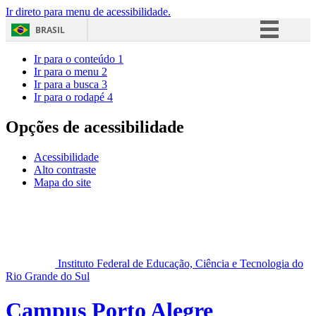
Ir direto para menu de acessibilidade.
BRASIL
Simplifique!
Ir para o conteúdo
1
Ir para o menu
2
Comunica BR
Ir para a busca
3
Ir para o rodapé
4
Participe
Acesso à informação
Opções de acessibilidade
Legislação
Acessibilidade
Canais
Alto contraste
Mapa do site
Instituto Federal de Educação, Ciência e Tecnologia do
Rio Grande do Sul
Campus Porto Alegre