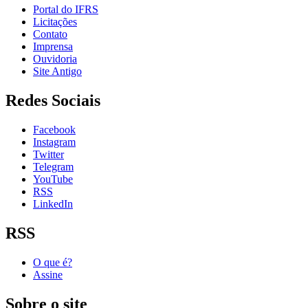
Portal do IFRS
Licitações
Contato
Imprensa
Ouvidoria
Site Antigo
Redes Sociais
Facebook
Instagram
Twitter
Telegram
YouTube
RSS
LinkedIn
RSS
O que é?
Assine
Sobre o site