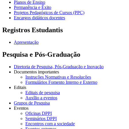
Planos de Ensino
Permanência e Êxito
Projetos Pedagógicos de Cursos (PPC)
Encargos didáticos docentes
Registros Estudantis
Apresentação
Pesquisa e Pós-Graduação
Diretoria de Pesquisa, Pós-Graduação e Inovação
Documentos importantes
Instruções Normativas e Resoluções
Formulários Fomento Interno e Externo
Editais
Editais de pesquisa
Auxílio a eventos
Grupos de Pesquisa
Eventos
Oficinas DPPI
Seminários DPPI
Encontros com a sociedade
Eventos externos