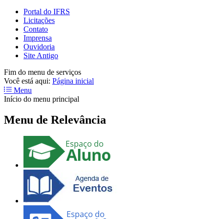
Portal do IFRS
Licitações
Contato
Imprensa
Ouvidoria
Site Antigo
Fim do menu de serviços
Você está aqui:
Página inicial
Menu
Início do menu principal
Menu de Relevância