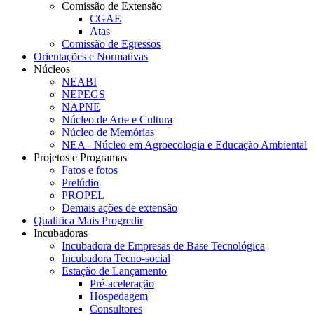
Comissão de Extensão
CGAE
Atas
Comissão de Egressos
Orientações e Normativas
Núcleos
NEABI
NEPEGS
NAPNE
Núcleo de Arte e Cultura
Núcleo de Memórias
NEA - Núcleo em Agroecologia e Educação Ambiental
Projetos e Programas
Fatos e fotos
Prelúdio
PROPEL
Demais ações de extensão
Qualifica Mais Progredir
Incubadoras
Incubadora de Empresas de Base Tecnológica
Incubadora Tecno-social
Estação de Lançamento
Pré-aceleração
Hospedagem
Consultores