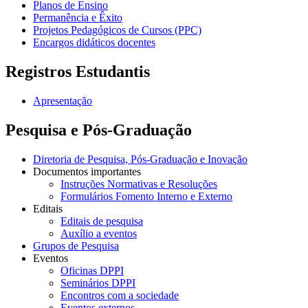
Planos de Ensino
Permanência e Êxito
Projetos Pedagógicos de Cursos (PPC)
Encargos didáticos docentes
Registros Estudantis
Apresentação
Pesquisa e Pós-Graduação
Diretoria de Pesquisa, Pós-Graduação e Inovação
Documentos importantes
Instruções Normativas e Resoluções
Formulários Fomento Interno e Externo
Editais
Editais de pesquisa
Auxílio a eventos
Grupos de Pesquisa
Eventos
Oficinas DPPI
Seminários DPPI
Encontros com a sociedade
Eventos externos