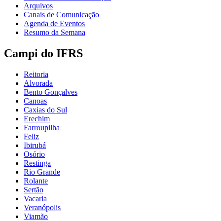
Arquivos
Canais de Comunicação
Agenda de Eventos
Resumo da Semana
Campi do IFRS
Reitoria
Alvorada
Bento Gonçalves
Canoas
Caxias do Sul
Erechim
Farroupilha
Feliz
Ibirubá
Osório
Restinga
Rio Grande
Rolante
Sertão
Vacaria
Veranópolis
Viamão