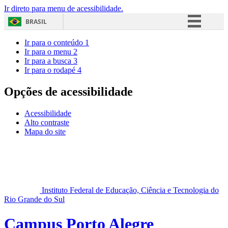
Ir direto para menu de acessibilidade.
BRASIL
Simplifique!
Ir para o conteúdo
1
Ir para o menu
2
Comunica BR
Ir para a busca
3
Ir para o rodapé
4
Participe
Acesso à informação
Opções de acessibilidade
Legislação
Acessibilidade
Canais
Alto contraste
Mapa do site
Instituto Federal de Educação, Ciência e Tecnologia do
Rio Grande do Sul
Campus Porto Alegre