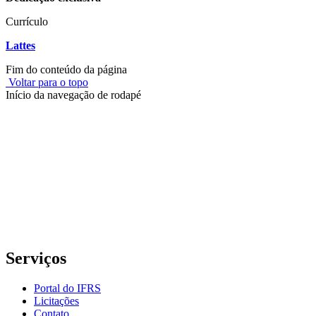
Currículo
Lattes
Fim do conteúdo da página
Voltar para o topo
Início da navegação de rodapé
Instituto Federal de Educação, Ciência e Tecnologia do Rio
Grande do Sul – Campus Porto Alegre
Rua Cel. Vicente, 281 | Bairro Centro Histórico| CEP: 90.030-041 |
Porto Alegre/RS
E-mail: comunicacao@poa.ifrs.edu.br
Telefone: (51) 3930-6002
Serviços
Portal do IFRS
Licitações
Contato