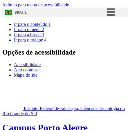
Ir direto para menu de acessibilidade.
BRASIL
Simplifique!
Ir para o conteúdo
1
Ir para o menu
2
Comunica BR
Ir para a busca
3
Ir para o rodapé
4
Participe
Acesso à informação
Opções de acessibilidade
Legislação
Acessibilidade
Canais
Alto contraste
Mapa do site
Instituto Federal de Educação, Ciência e Tecnologia do
Rio Grande do Sul
Campus Porto Alegre