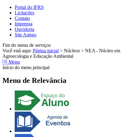
Portal do IFRS
Licitações
Contato
Imprensa
Ouvidoria
Site Antigo
Fim do menu de serviços
Você está aqui:
Página inicial
>
Núcleos
>
NEA - Núcleo em
Agroecologia e Educação Ambiental
Menu
Início do menu principal
Menu de Relevância