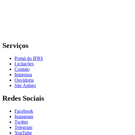
Rua Cel. Vicente, 281 | Bairro Centro Histórico| CEP: 90.030-041 |
Porto Alegre/RS
E-mail: comunicacao@poa.ifrs.edu.br
Telefone: (51) 3930-6002
Serviços
Portal do IFRS
Licitações
Contato
Imprensa
Ouvidoria
Site Antigo
Redes Sociais
Facebook
Instagram
Twitter
Telegram
YouTube