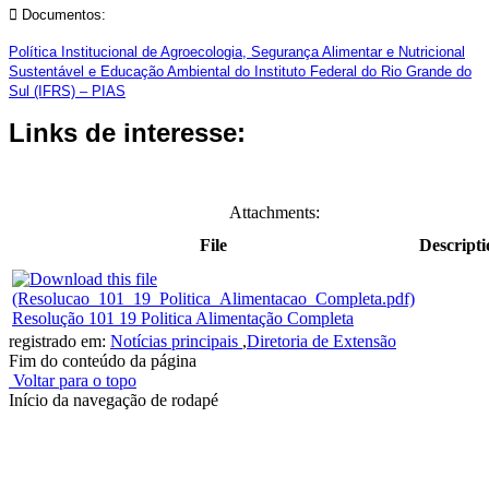
 Documentos:
Política Institucional de Agroecologia, Segurança Alimentar e Nutricional
Sustentável e Educação Ambiental do Instituto Federal do Rio Grande do
Sul (IFRS) – PIAS
Links de interesse:
Attachments:
File
Descripti
Resolução 101 19 Politica Alimentação Completa
registrado em:
Notícias principais
,
Diretoria de Extensão
Fim do conteúdo da página
Voltar para o topo
Início da navegação de rodapé
Instituto Federal de Educação, Ciência e Tecnologia do Rio
Grande do Sul – Campus Porto Alegre