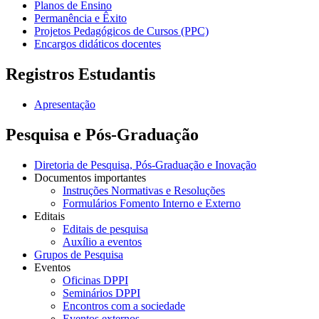
Planos de Ensino
Permanência e Êxito
Projetos Pedagógicos de Cursos (PPC)
Encargos didáticos docentes
Registros Estudantis
Apresentação
Pesquisa e Pós-Graduação
Diretoria de Pesquisa, Pós-Graduação e Inovação
Documentos importantes
Instruções Normativas e Resoluções
Formulários Fomento Interno e Externo
Editais
Editais de pesquisa
Auxílio a eventos
Grupos de Pesquisa
Eventos
Oficinas DPPI
Seminários DPPI
Encontros com a sociedade
Eventos externos