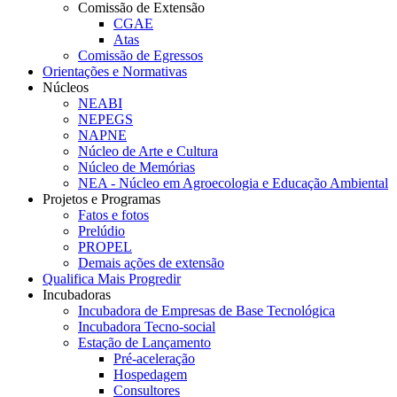
Comissão de Extensão
CGAE
Atas
Comissão de Egressos
Orientações e Normativas
Núcleos
NEABI
NEPEGS
NAPNE
Núcleo de Arte e Cultura
Núcleo de Memórias
NEA - Núcleo em Agroecologia e Educação Ambiental
Projetos e Programas
Fatos e fotos
Prelúdio
PROPEL
Demais ações de extensão
Qualifica Mais Progredir
Incubadoras
Incubadora de Empresas de Base Tecnológica
Incubadora Tecno-social
Estação de Lançamento
Pré-aceleração
Hospedagem
Consultores