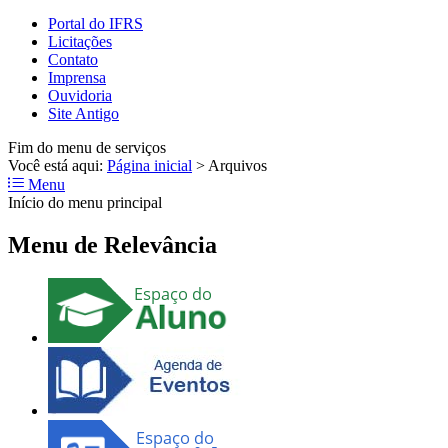
Portal do IFRS
Licitações
Contato
Imprensa
Ouvidoria
Site Antigo
Fim do menu de serviços
Você está aqui:
Página inicial
>
Arquivos
Menu
Início do menu principal
Menu de Relevância