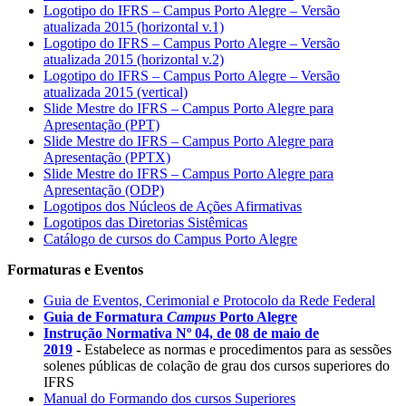
Logotipo do IFRS – Campus Porto Alegre – Versão
atualizada 2015 (horizontal v.1)
Logotipo do IFRS – Campus Porto Alegre – Versão
atualizada 2015 (horizontal v.2)
Logotipo do IFRS – Campus Porto Alegre – Versão
atualizada 2015 (vertical)
Slide Mestre do IFRS – Campus Porto Alegre para
Apresentação (PPT)
Slide Mestre do IFRS – Campus Porto Alegre para
Apresentação (PPTX)
Slide Mestre do IFRS – Campus Porto Alegre para
Apresentação (ODP)
Logotipos dos Núcleos de Ações Afirmativas
Logotipos das Diretorias Sistêmicas
Catálogo de cursos do Campus Porto Alegre
Formaturas e Eventos
Guia de Eventos, Cerimonial e Protocolo da Rede Federal
Guia de Formatura
Campus
Porto Alegre
Instrução Normativa Nº 04, de 08 de maio de
2019
-
Estabelece as normas e procedimentos para as sessões
solenes públicas de colação de grau dos cursos superiores do
IFRS
Manual do Formando dos cursos Superiores