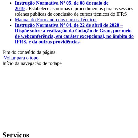
Instrução Normativa Nº 05, de 08 de maio de
2019
-
Estabelece as normas e procedimentos para as sessões
solenes públicas de conclusão de cursos técnicos do IFRS
Manual do Formando dos cursos Técnicos
Instrução Normativa Nº 04, de 22 de abril de 2020 –
Dispõe sobre a realização da Colação de Grau, por meio
de webconferência, em caráter excepcional, no âmbito do
IFRS, e dá outras providências.
Fim do conteúdo da página
Voltar para o topo
Início da navegação de rodapé
Instituto Federal de Educação, Ciência e Tecnologia do Rio
Grande do Sul – Campus Porto Alegre
Rua Cel. Vicente, 281 | Bairro Centro Histórico| CEP: 90.030-041 |
Porto Alegre/RS
E-mail: comunicacao@poa.ifrs.edu.br
Telefone: (51) 3930-6002
Serviços