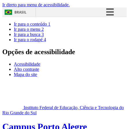
Ir direto para menu de acessibilidade.
BRASIL
Simplifique!
Ir para o conteúdo
1
Ir para o menu
2
Comunica BR
Ir para a busca
3
Ir para o rodapé
4
Participe
Acesso à informação
Opções de acessibilidade
Legislação
Acessibilidade
Canais
Alto contraste
Mapa do site
Instituto Federal de Educação, Ciência e Tecnologia do
Rio Grande do Sul
Campus Porto Alegre