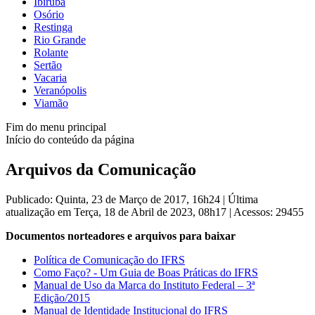
Ibirubá
Osório
Restinga
Rio Grande
Rolante
Sertão
Vacaria
Veranópolis
Viamão
Fim do menu principal
Início do conteúdo da página
Arquivos da Comunicação
Publicado: Quinta, 23 de Março de 2017, 16h24
|
Última
atualização em Terça, 18 de Abril de 2023, 08h17
|
Acessos: 29455
Documentos norteadores e arquivos para baixar
Política de Comunicação do IFRS
Como Faço? - Um Guia de Boas Práticas do IFRS
Manual de Uso da Marca do Instituto Federal – 3ª
Edição/2015
Manual de Identidade Institucional do IFRS