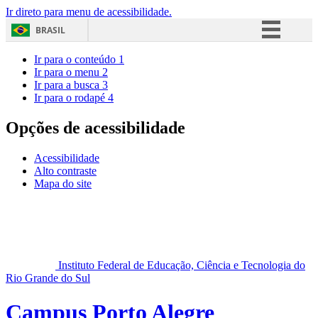
Ir direto para menu de acessibilidade.
BRASIL
Simplifique!
Ir para o conteúdo
1
Ir para o menu
2
Comunica BR
Ir para a busca
3
Ir para o rodapé
4
Participe
Acesso à informação
Opções de acessibilidade
Legislação
Acessibilidade
Canais
Alto contraste
Mapa do site
Instituto Federal de Educação, Ciência e Tecnologia do
Rio Grande do Sul
Campus Porto Alegre