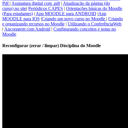
Pdf
|
Assinatura digital com .pdf
|
Atualização da página (do
curso) no site
|
Periódicos CAPES
|
Orientações básicas do Moodle
(Para estudantes)
|
App MOODLE para ANDROID
|
App
MOODLE para IOS
|
Criando um novo curso no Moodle
|
Criando
e organizando recursos no Moodle
|
Utilizando o ConferênciaWeb
|
Ancoragem com Android
|
Configurando conceitos e notas no
Moodle
Reconfigurar (zerar / limpar) Disciplina do Moodle