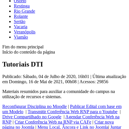
Osório
Restinga
Rio Grande
Rolante
Sertão
Vacaria
Veranópolis
Viamão
Fim do menu principal
Início do conteúdo da página
Tutoriais DTI
Publicado: Sábado, 04 de Julho de 2020, 16h01
|
Última atualização
em Domingo, 16 de Mai de 2021, 00h08
|
Acessos: 29856
Materiais resumidos para auxiliar a comunidade do campus na
utilização de recursos e sistemas.
Reconfigurar Disciplina no Moodle
|
Publicar Edital com base em
um Modelo
|
Transmitir Conferência Web RNP para o Youtube
|
Drive Compartilhado no Google
|
Agendar Conferência Web na
RNP
|
Criar Conferência Web na RNP via CAFe
|
Criar nova
página no Joomla
|
Menu Local, Âncora e Link no Joomla
|
Juntar