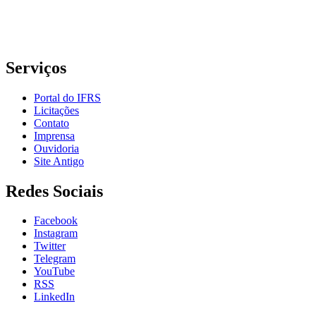
E-mail: comunicacao@poa.ifrs.edu.br
Telefone: (51) 3930-6002
Serviços
Portal do IFRS
Licitações
Contato
Imprensa
Ouvidoria
Site Antigo
Redes Sociais
Facebook
Instagram
Twitter
Telegram
YouTube
RSS
LinkedIn