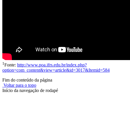
1
Fonte:
http://www.poa.ifrs.edu.br/index.php?
option=com_content&view=article&id=3017&Itemid=584
Fim do conteúdo da página
Voltar para o topo
Início da navegação de rodapé
Instituto Federal de Educação, Ciência e Tecnologia do Rio
Grande do Sul – Campus Porto Alegre
Rua Cel. Vicente, 281 | Bairro Centro Histórico| CEP: 90.030-041 |
Porto Alegre/RS