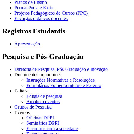
Planos de Ensino
Permanência e Êxito
Projetos Pedagógicos de Cursos (PPC)
Encargos didáticos docentes
Registros Estudantis
Apresentação
Pesquisa e Pós-Graduação
Diretoria de Pesquisa, Pós-Graduação e Inovação
Documentos importantes
Instruções Normativas e Resoluções
Formulários Fomento Interno e Externo
Editais
Editais de pesquisa
Auxílio a eventos
Grupos de Pesquisa
Eventos
Oficinas DPPI
Seminários DPPI
Encontros com a sociedade
Eventos externos