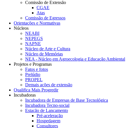
Comissão de Extensão
CGAE
Atas
Comissão de Egressos
Orientações e Normativas
Núcleos
NEABI
NEPEGS
NAPNE
Núcleo de Arte e Cultura
Núcleo de Memórias
NEA - Núcleo em Agroecologia e Educação Ambiental
Projetos e Programas
Fatos e fotos
Prelúdio
PROPEL
Demais ações de extensão
Qualifica Mais Progredir
Incubadoras
Incubadora de Empresas de Base Tecnológica
Incubadora Tecno-social
Estação de Lançamento
Pré-aceleração
Hospedagem
Consultores