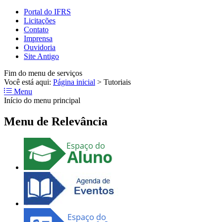
Portal do IFRS
Licitações
Contato
Imprensa
Ouvidoria
Site Antigo
Fim do menu de serviços
Você está aqui:
Página inicial
>
Tutoriais
Menu
Início do menu principal
Menu de Relevância