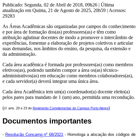
Publicado: Segunda, 02 de Abril de 2018, 09h26
|
Última
atualização em Quinta, 21 de Agosto de 2025, 20h59
|
Acessos:
29283
As Áreas Acadêmicas são organizadas por campos do conhecimento
e por área de formação dos(as) professores(as) e têm como
atribuição aglutinar docentes de modo a promover o intercâmbio de
experiências, fomentar a elaboração de projetos coletivos e articular
suas demandas, nos âmbitos do ensino, da pesquisa, da extensão e
da administração.
Cada área acadêmica é formada por professores(as) como membros
efetivos(as), podendo também compor a área os(as) técnico-
administrativos(as) em educação como membros colaboradores(as),
e cada servidor(a) deverá integrar uma única área.
Cada área Acadêmica tem um(a) coordenador(a) docente eleito(a)
pelos pares para mandato de 1 (um) ano, permitida uma recondução.
(
)
cf. arts. 20 e 23 do
Regimento Complementar do
Campus
Porto Alegre
Documentos importantes
-
Resolução Concamp nº 68/2021
- Homologa a alocação dos códigos de