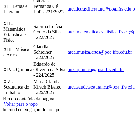
Gabriela
XI - Letras e
Fernanda Cé
area.letras.literatura@poa.ifrs.edu.b
Literatura
Luft - 221/2025
XII -
Sabrina Letícia
Matemática,
Couto da Silva
area.matematica.estatistica.fisica@p
Estatística e
- 222/2025
Física
Cláudia
XIII - Música
Schreiner
area.musica.artes@poa.ifrs.edu.br
e Artes
- 223/2025
Eduardo de
XIV - Química
Oliveira da Silva
area.quimica@poa.ifrs.edu.br
- 224/2025
XV -
Maria Cláudia
Segurança do
Kirsch Bíssigo
area.saude.seguranca@poa.ifrs.edu
Trabalho
- 225/2025
Fim do conteúdo da página
Voltar para o topo
Início da navegação de rodapé
Instituto Federal de Educação, Ciência e Tecnologia do Rio
Grande do Sul – Campus Porto Alegre