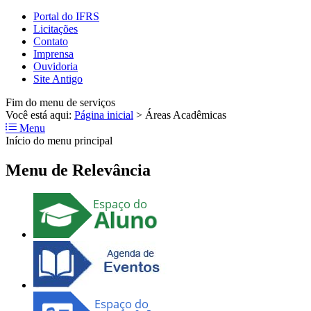
Portal do IFRS
Licitações
Contato
Imprensa
Ouvidoria
Site Antigo
Fim do menu de serviços
Você está aqui:
Página inicial
>
Áreas Acadêmicas
Menu
Início do menu principal
Menu de Relevância