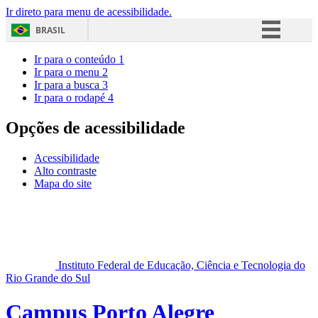
Ir direto para menu de acessibilidade.
BRASIL
Simplifique!
Ir para o conteúdo
1
Ir para o menu
2
Comunica BR
Ir para a busca
3
Ir para o rodapé
4
Participe
Acesso à informação
Opções de acessibilidade
Legislação
Acessibilidade
Canais
Alto contraste
Mapa do site
Instituto Federal de Educação, Ciência e Tecnologia do
Rio Grande do Sul
Campus Porto Alegre