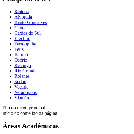
Reitoria
Alvorada
Bento Gonçalves
Canoas
Caxias do Sul
Erechim
Farroupilha
Feliz
Ibirubá
Osório
Restinga
Rio Grande
Rolante
Sertão
Vacaria
Veranópolis
Viamão
Fim do menu principal
Início do conteúdo da página
Áreas Acadêmicas