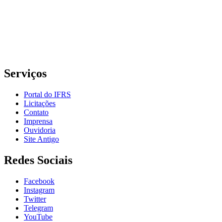
Rua Cel. Vicente, 281 | Bairro Centro Histórico| CEP: 90.030-041 |
Porto Alegre/RS
E-mail: comunicacao@poa.ifrs.edu.br
Telefone: (51) 3930-6002
Serviços
Portal do IFRS
Licitações
Contato
Imprensa
Ouvidoria
Site Antigo
Redes Sociais
Facebook
Instagram
Twitter
Telegram
YouTube