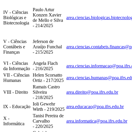
Paulo Artur
IV - Ciências
Konzen Xavier
Biológicas e
area.ciencias.biologicas.biotecnolo
de Mello e Silva
Biotecnologia
- 214/2025
V - Ciências
Jeferson de
Contábeis e
Araújo Funchal
area.ciencias.contabeis.financas@po
Finanças
- 215/2025
VI - Ciências
Angela Flach
area.ciencias.informacao@poa.ifrs.
da Informação
- 216/2025
VII - Ciências
Helen Scorsatto
area.ciencias.humanas@poa.ifrs.ed
Humanas
Ortiz - 217/2025
Ramais Castro
VIII - Direito
Silveira
area.direito@poa.ifrs.edu.br
- 218/2025
Ioli Gewehr
IX - Educação
area.educacao@poa.ifrs.edu.br
Wirth - 219/2025
Tanisi Pereira de
X -
Carvalho
area.informatica@poa.ifrs.edu.br
Informática
- 220/2025