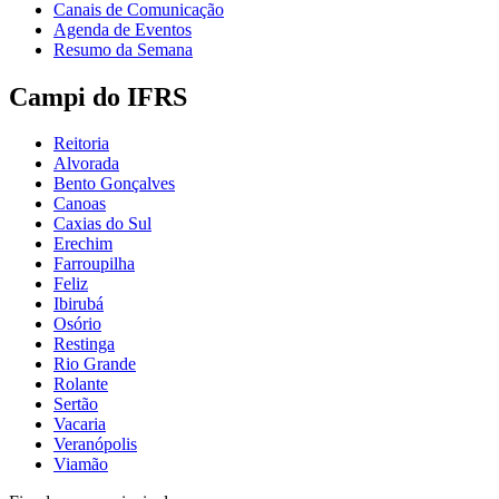
Canais de Comunicação
Agenda de Eventos
Resumo da Semana
Campi do IFRS
Reitoria
Alvorada
Bento Gonçalves
Canoas
Caxias do Sul
Erechim
Farroupilha
Feliz
Ibirubá
Osório
Restinga
Rio Grande
Rolante
Sertão
Vacaria
Veranópolis
Viamão