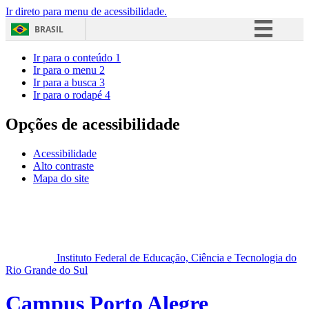
Ir direto para menu de acessibilidade.
BRASIL
Simplifique!
Ir para o conteúdo
1
Ir para o menu
2
Comunica BR
Ir para a busca
3
Ir para o rodapé
4
Participe
Acesso à informação
Opções de acessibilidade
Legislação
Acessibilidade
Canais
Alto contraste
Mapa do site
Instituto Federal de Educação, Ciência e Tecnologia do
Rio Grande do Sul
Campus Porto Alegre