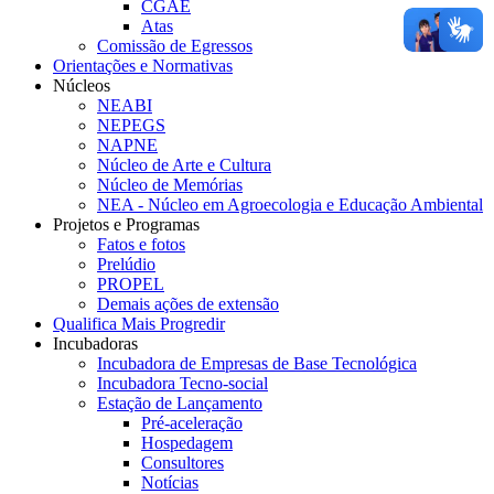
CGAE
Atas
Comissão de Egressos
Orientações e Normativas
Núcleos
NEABI
NEPEGS
NAPNE
Núcleo de Arte e Cultura
Núcleo de Memórias
NEA - Núcleo em Agroecologia e Educação Ambiental
Projetos e Programas
Fatos e fotos
Prelúdio
PROPEL
Demais ações de extensão
Qualifica Mais Progredir
Incubadoras
Incubadora de Empresas de Base Tecnológica
Incubadora Tecno-social
Estação de Lançamento
Pré-aceleração
Hospedagem
Consultores
Notícias