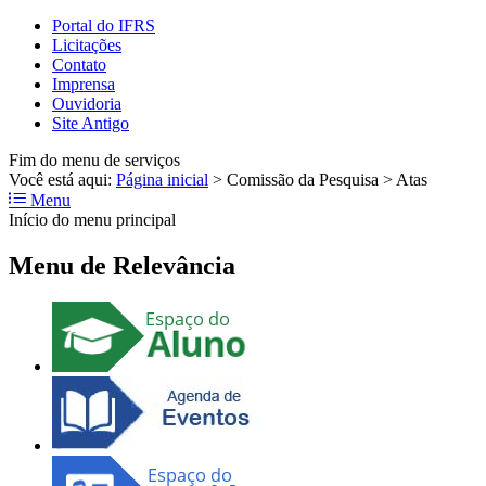
Portal do IFRS
Licitações
Contato
Imprensa
Ouvidoria
Site Antigo
Fim do menu de serviços
Você está aqui:
Página inicial
>
Comissão da Pesquisa
>
Atas
Menu
Início do menu principal
Menu de Relevância