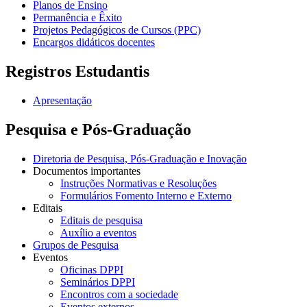
Planos de Ensino
Permanência e Êxito
Projetos Pedagógicos de Cursos (PPC)
Encargos didáticos docentes
Registros Estudantis
Apresentação
Pesquisa e Pós-Graduação
Diretoria de Pesquisa, Pós-Graduação e Inovação
Documentos importantes
Instruções Normativas e Resoluções
Formulários Fomento Interno e Externo
Editais
Editais de pesquisa
Auxílio a eventos
Grupos de Pesquisa
Eventos
Oficinas DPPI
Seminários DPPI
Encontros com a sociedade
Eventos externos