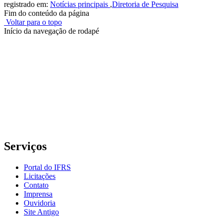
registrado em:
Notícias principais
,
Diretoria de Pesquisa
Fim do conteúdo da página
Voltar para o topo
Início da navegação de rodapé
Instituto Federal de Educação, Ciência e Tecnologia do Rio
Grande do Sul – Campus Porto Alegre
Rua Cel. Vicente, 281 | Bairro Centro Histórico| CEP: 90.030-041 |
Porto Alegre/RS
E-mail: comunicacao@poa.ifrs.edu.br
Telefone: (51) 3930-6002
Serviços
Portal do IFRS
Licitações
Contato
Imprensa
Ouvidoria
Site Antigo