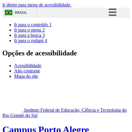
Ir direto para menu de acessibilidade.
BRASIL
Simplifique!
Ir para o conteúdo
1
Ir para o menu
2
Comunica BR
Ir para a busca
3
Ir para o rodapé
4
Participe
Acesso à informação
Opções de acessibilidade
Legislação
Acessibilidade
Canais
Alto contraste
Mapa do site
Instituto Federal de Educação, Ciência e Tecnologia do
Rio Grande do Sul
Campus Porto Alegre