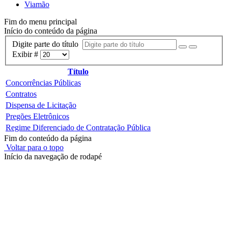
Viamão
Fim do menu principal
Início do conteúdo da página
Digite parte do título
Exibir #
Título
Concorrências Públicas
Contratos
Dispensa de Licitação
Pregões Eletrônicos
Regime Diferenciado de Contratação Pública
Fim do conteúdo da página
Voltar para o topo
Início da navegação de rodapé
Instituto Federal de Educação, Ciência e Tecnologia do Rio
Grande do Sul – Campus Porto Alegre
Rua Cel. Vicente, 281 | Bairro Centro Histórico| CEP: 90.030-041 |
Porto Alegre/RS
E-mail: comunicacao@poa.ifrs.edu.br