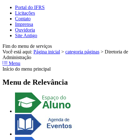
Portal do IFRS
Licitações
Contato
Imprensa
Ouvidoria
Site Antigo
Fim do menu de serviços
Você está aqui:
Página inicial
>
categoria páginas
>
Diretoria de
Administração
Menu
Início do menu principal
Menu de Relevância