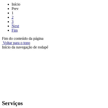
Início
Prev
1
2
3
Next
Fim
Fim do conteúdo da página
Voltar para o topo
Início da navegação de rodapé
Instituto Federal de Educação, Ciência e Tecnologia do Rio
Grande do Sul – Campus Porto Alegre
Rua Cel. Vicente, 281 | Bairro Centro Histórico| CEP: 90.030-041 |
Porto Alegre/RS
E-mail: comunicacao@poa.ifrs.edu.br
Telefone: (51) 3930-6002
Serviços