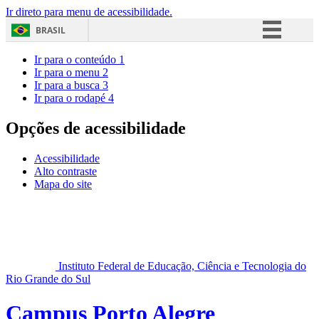
Ir direto para menu de acessibilidade.
BRASIL
Simplifique!
Ir para o conteúdo
1
Ir para o menu
2
Comunica BR
Ir para a busca
3
Ir para o rodapé
4
Participe
Acesso à informação
Opções de acessibilidade
Legislação
Acessibilidade
Canais
Alto contraste
Mapa do site
Instituto Federal de Educação, Ciência e Tecnologia do
Rio Grande do Sul
Campus Porto Alegre