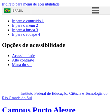
Ir direto para menu de acessibilidade.
BRASIL
Simplifique!
Ir para o conteúdo
1
Ir para o menu
2
Comunica BR
Ir para a busca
3
Ir para o rodapé
4
Participe
Acesso à informação
Opções de acessibilidade
Legislação
Acessibilidade
Canais
Alto contraste
Mapa do site
Instituto Federal de Educação, Ciência e Tecnologia do
Rio Grande do Sul
Campus Porto Alegre