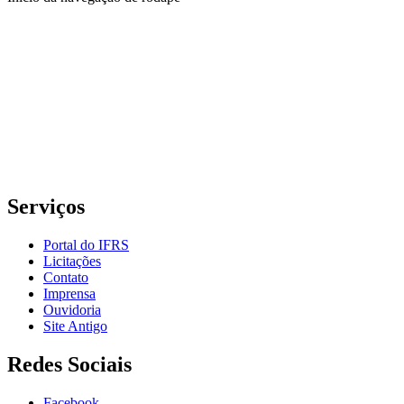
Instituto Federal de Educação, Ciência e Tecnologia do Rio
Grande do Sul – Campus Porto Alegre
Rua Cel. Vicente, 281 | Bairro Centro Histórico| CEP: 90.030-041 |
Porto Alegre/RS
E-mail: comunicacao@poa.ifrs.edu.br
Telefone: (51) 3930-6002
Serviços
Portal do IFRS
Licitações
Contato
Imprensa
Ouvidoria
Site Antigo
Redes Sociais
Facebook