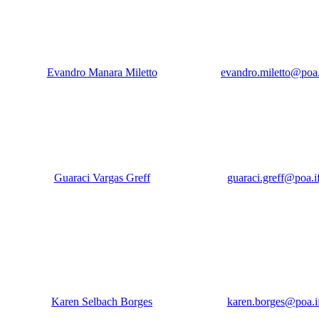
Evandro Manara Miletto
evandro.miletto@poa.
Guaraci Vargas Greff
guaraci.greff@poa.if
Karen Selbach Borges
karen.borges@poa.if