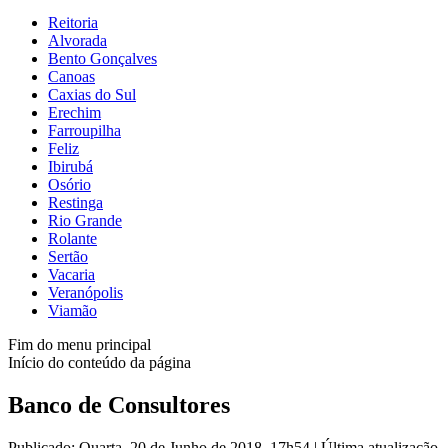
Reitoria
Alvorada
Bento Gonçalves
Canoas
Caxias do Sul
Erechim
Farroupilha
Feliz
Ibirubá
Osório
Restinga
Rio Grande
Rolante
Sertão
Vacaria
Veranópolis
Viamão
Fim do menu principal
Início do conteúdo da página
Banco de Consultores
Publicado: Quarta, 20 de Junho de 2018, 17h54
|
Última atualização