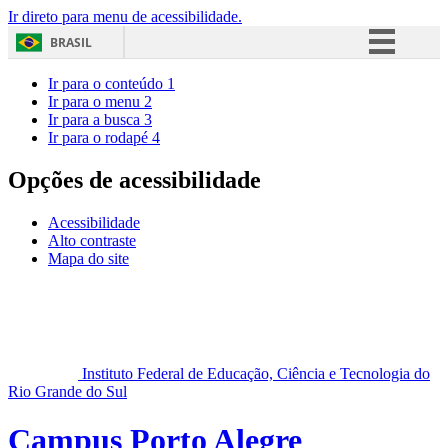
Ir direto para menu de acessibilidade.
BRASIL
Simplifique!
Ir para o conteúdo
1
Ir para o menu
2
Comunica BR
Ir para a busca
3
Ir para o rodapé
4
Participe
Acesso à informação
Opções de acessibilidade
Legislação
Acessibilidade
Canais
Alto contraste
Mapa do site
Instituto Federal de Educação, Ciência e Tecnologia do
Rio Grande do Sul
Campus Porto Alegre