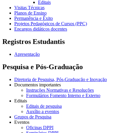
Editais
Visitas Técnicas
Planos de Ensino
Permanência e Êxito
Projetos Pedagógicos de Cursos (PPC)
Encargos didáticos docentes
Registros Estudantis
Apresentação
Pesquisa e Pós-Graduação
Diretoria de Pesquisa, Pós-Graduação e Inovação
Documentos importantes
Instruções Normativas e Resoluções
Formulários Fomento Interno e Externo
Editais
Editais de pesquisa
Auxílio a eventos
Grupos de Pesquisa
Eventos
Oficinas DPPI
Seminários DPPI