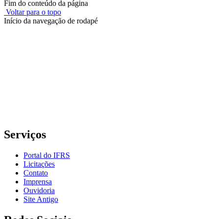
Fim do conteúdo da página
Voltar para o topo
Início da navegação de rodapé
Instituto Federal de Educação, Ciência e Tecnologia do Rio
Grande do Sul – Campus Porto Alegre
Rua Cel. Vicente, 281 | Bairro Centro Histórico| CEP: 90.030-041 |
Porto Alegre/RS
E-mail: comunicacao@poa.ifrs.edu.br
Telefone: (51) 3930-6002
Serviços
Portal do IFRS
Licitações
Contato
Imprensa
Ouvidoria
Site Antigo