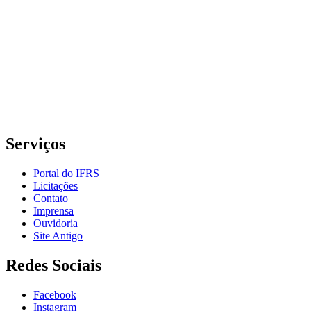
Instituto Federal de Educação, Ciência e Tecnologia do Rio
Grande do Sul – Campus Porto Alegre
Rua Cel. Vicente, 281 | Bairro Centro Histórico| CEP: 90.030-041 |
Porto Alegre/RS
E-mail: comunicacao@poa.ifrs.edu.br
Telefone: (51) 3930-6002
Serviços
Portal do IFRS
Licitações
Contato
Imprensa
Ouvidoria
Site Antigo
Redes Sociais
Facebook
Instagram