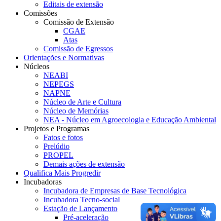
Editais de extensão
Comissões
Comissão de Extensão
CGAE
Atas
Comissão de Egressos
Orientações e Normativas
Núcleos
NEABI
NEPEGS
NAPNE
Núcleo de Arte e Cultura
Núcleo de Memórias
NEA - Núcleo em Agroecologia e Educação Ambiental
Projetos e Programas
Fatos e fotos
Prelúdio
PROPEL
Demais ações de extensão
Qualifica Mais Progredir
Incubadoras
Incubadora de Empresas de Base Tecnológica
Incubadora Tecno-social
Estação de Lançamento
Pré-aceleração