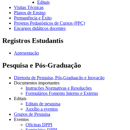
Editais
Visitas Técnicas
Planos de Ensino
Permanência e Êxito
Projetos Pedagógicos de Cursos (PPC)
Encargos didáticos docentes
Registros Estudantis
Apresentação
Pesquisa e Pós-Graduação
Diretoria de Pesquisa, Pós-Graduação e Inovação
Documentos importantes
Instruções Normativas e Resoluções
Formulários Fomento Interno e Externo
Editais
Editais de pesquisa
Auxílio a eventos
Grupos de Pesquisa
Eventos
Oficinas DPPI
Seminários DPPI