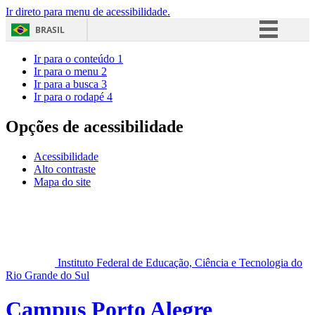
Ir direto para menu de acessibilidade.
BRASIL
Simplifique!
Ir para o conteúdo
1
Ir para o menu
2
Comunica BR
Ir para a busca
3
Ir para o rodapé
4
Participe
Acesso à informação
Opções de acessibilidade
Legislação
Acessibilidade
Canais
Alto contraste
Mapa do site
Instituto Federal de Educação, Ciência e Tecnologia do
Rio Grande do Sul
Campus Porto Alegre