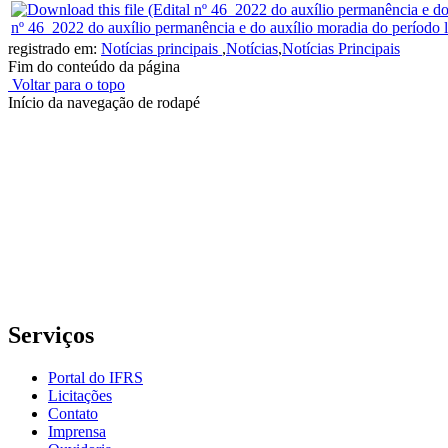
nº 46_2022 do auxílio permanência e do auxílio moradia do período 
registrado em:
Notícias principais
,
Notícias
,
Notícias Principais
Fim do conteúdo da página
Voltar para o topo
Início da navegação de rodapé
Instituto Federal de Educação, Ciência e Tecnologia do Rio
Grande do Sul – Campus Porto Alegre
Rua Cel. Vicente, 281 | Bairro Centro Histórico| CEP: 90.030-041 |
Porto Alegre/RS
E-mail: comunicacao@poa.ifrs.edu.br
Telefone: (51) 3930-6002
Serviços
Portal do IFRS
Licitações
Contato
Imprensa