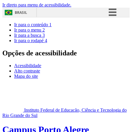
Ir direto para menu de acessibilidade.
BRASIL
Simplifique!
Ir para o conteúdo
1
Ir para o menu
2
Comunica BR
Ir para a busca
3
Ir para o rodapé
4
Participe
Acesso à informação
Opções de acessibilidade
Legislação
Acessibilidade
Canais
Alto contraste
Mapa do site
Instituto Federal de Educação, Ciência e Tecnologia do
Rio Grande do Sul
Campus Porto Alegre