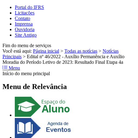
Portal do IFRS
Licitações
Contato
Imprensa
Ouvidoria
Site Antigo
Fim do menu de serviços
Você está aqui:
Página inicial
>
Todas as notícias
>
Notícias
Principais
>
Edital nº 46/2022 - Auxílio Permanência e Auxílio
Moradia do Período Letivo de 2023: Resultado Final Etapa 4a
Menu
Início do menu principal
Menu de Relevância