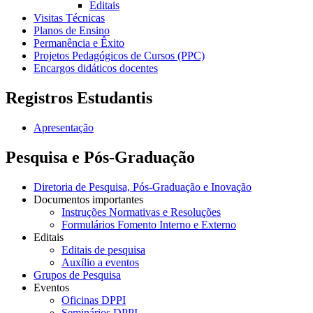
Editais
Visitas Técnicas
Planos de Ensino
Permanência e Êxito
Projetos Pedagógicos de Cursos (PPC)
Encargos didáticos docentes
Registros Estudantis
Apresentação
Pesquisa e Pós-Graduação
Diretoria de Pesquisa, Pós-Graduação e Inovação
Documentos importantes
Instruções Normativas e Resoluções
Formulários Fomento Interno e Externo
Editais
Editais de pesquisa
Auxílio a eventos
Grupos de Pesquisa
Eventos
Oficinas DPPI
Seminários DPPI