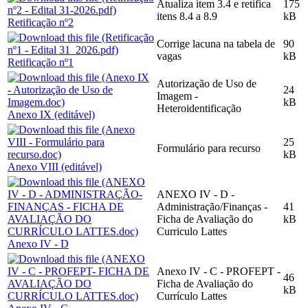
Atualiza item 3.4 e retifica
175
itens 8.4 a 8.9
kB
Retificação nº2
Corrige lacuna na tabela de
90
vagas
kB
Retificação nº1
Autorização de Uso de
24
Imagem -
kB
Heteroidentificação
Anexo IX (editável)
25
Formulário para recurso
kB
Anexo VIII (editável)
ANEXO IV - D -
Administração/Finanças -
41
Ficha de Avaliação do
kB
Curriculo Lattes
Anexo IV - D
Anexo IV - C - PROFEPT -
46
Ficha de Avaliação do
kB
Currículo Lattes