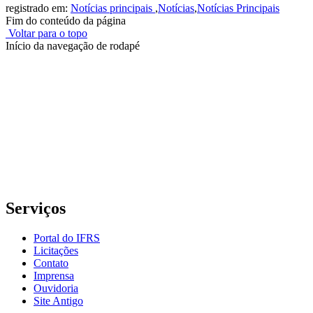
registrado em:
Notícias principais
,
Notícias
,
Notícias Principais
Fim do conteúdo da página
Voltar para o topo
Início da navegação de rodapé
Instituto Federal de Educação, Ciência e Tecnologia do Rio
Grande do Sul – Campus Porto Alegre
Rua Cel. Vicente, 281 | Bairro Centro Histórico| CEP: 90.030-041 |
Porto Alegre/RS
E-mail: comunicacao@poa.ifrs.edu.br
Telefone: (51) 3930-6002
Serviços
Portal do IFRS
Licitações
Contato
Imprensa
Ouvidoria
Site Antigo