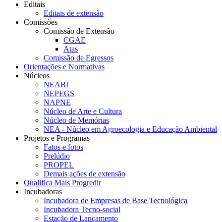
Editais
Editais de extensão
Comissões
Comissão de Extensão
CGAE
Atas
Comissão de Egressos
Orientações e Normativas
Núcleos
NEABI
NEPEGS
NAPNE
Núcleo de Arte e Cultura
Núcleo de Memórias
NEA - Núcleo em Agroecologia e Educação Ambiental
Projetos e Programas
Fatos e fotos
Prelúdio
PROPEL
Demais ações de extensão
Qualifica Mais Progredir
Incubadoras
Incubadora de Empresas de Base Tecnológica
Incubadora Tecno-social
Estação de Lançamento