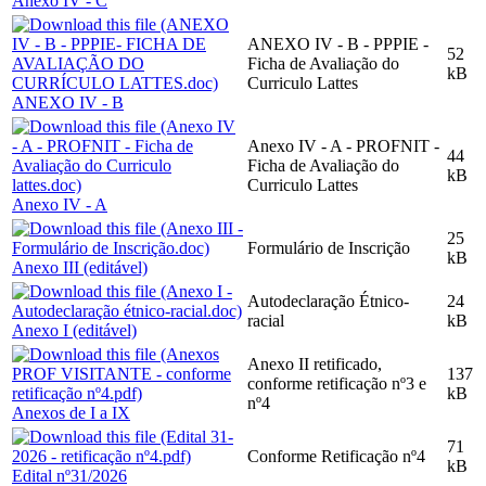
Anexo IV - C
ANEXO IV - B - PPPIE -
52
Ficha de Avaliação do
kB
Curriculo Lattes
ANEXO IV - B
Anexo IV - A - PROFNIT -
44
Ficha de Avaliação do
kB
Curriculo Lattes
Anexo IV - A
25
Formulário de Inscrição
kB
Anexo III (editável)
Autodeclaração Étnico-
24
racial
kB
Anexo I (editável)
Anexo II retificado,
137
conforme retificação nº3 e
kB
nº4
Anexos de I a IX
71
Conforme Retificação nº4
kB
Edital nº31/2026