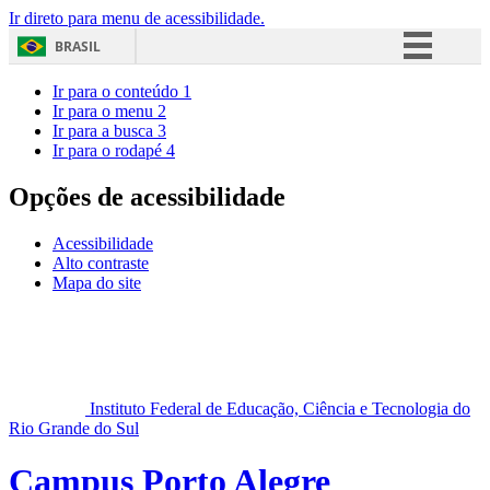
Ir direto para menu de acessibilidade.
BRASIL
Simplifique!
Ir para o conteúdo
1
Ir para o menu
2
Comunica BR
Ir para a busca
3
Ir para o rodapé
4
Participe
Acesso à informação
Opções de acessibilidade
Legislação
Acessibilidade
Canais
Alto contraste
Mapa do site
Instituto Federal de Educação, Ciência e Tecnologia do
Rio Grande do Sul
Campus Porto Alegre