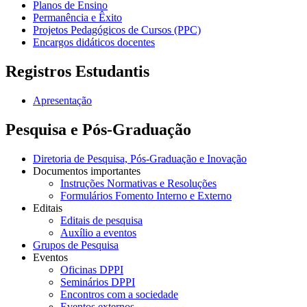
Planos de Ensino
Permanência e Êxito
Projetos Pedagógicos de Cursos (PPC)
Encargos didáticos docentes
Registros Estudantis
Apresentação
Pesquisa e Pós-Graduação
Diretoria de Pesquisa, Pós-Graduação e Inovação
Documentos importantes
Instruções Normativas e Resoluções
Formulários Fomento Interno e Externo
Editais
Editais de pesquisa
Auxílio a eventos
Grupos de Pesquisa
Eventos
Oficinas DPPI
Seminários DPPI
Encontros com a sociedade
Eventos externos