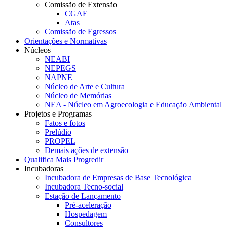
Comissão de Extensão
CGAE
Atas
Comissão de Egressos
Orientações e Normativas
Núcleos
NEABI
NEPEGS
NAPNE
Núcleo de Arte e Cultura
Núcleo de Memórias
NEA - Núcleo em Agroecologia e Educação Ambiental
Projetos e Programas
Fatos e fotos
Prelúdio
PROPEL
Demais ações de extensão
Qualifica Mais Progredir
Incubadoras
Incubadora de Empresas de Base Tecnológica
Incubadora Tecno-social
Estação de Lançamento
Pré-aceleração
Hospedagem
Consultores