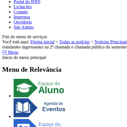
Portal do IFRS
Licitações
Contato
Imprensa
Ouvidoria
Site Antigo
Fim do menu de serviços
Você está aqui:
Página inicial
>
Todas as notícias
>
Notícias Principai
estudantes ingressantes na 2ª chamada e chamada pública do semestre
Menu
Início do menu principal
Menu de Relevância