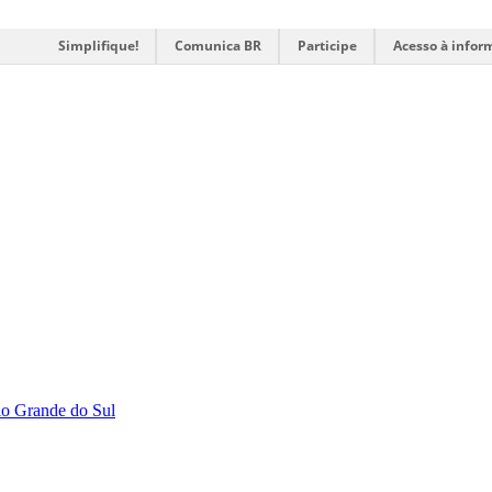
Simplifique!
Comunica BR
Participe
Acesso à infor
Rio Grande do Sul