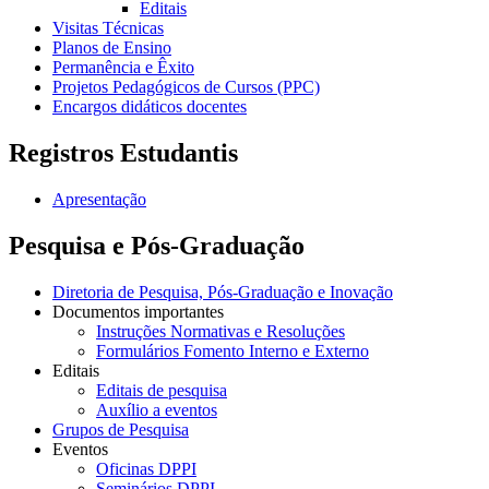
Editais
Visitas Técnicas
Planos de Ensino
Permanência e Êxito
Projetos Pedagógicos de Cursos (PPC)
Encargos didáticos docentes
Registros Estudantis
Apresentação
Pesquisa e Pós-Graduação
Diretoria de Pesquisa, Pós-Graduação e Inovação
Documentos importantes
Instruções Normativas e Resoluções
Formulários Fomento Interno e Externo
Editais
Editais de pesquisa
Auxílio a eventos
Grupos de Pesquisa
Eventos
Oficinas DPPI
Seminários DPPI