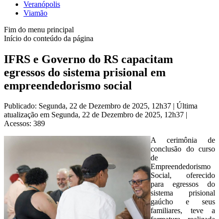
Veranópolis
Viamão
Fim do menu principal
Início do conteúdo da página
IFRS e Governo do RS capacitam
egressos do sistema prisional em
empreendedorismo social
Publicado: Segunda, 22 de Dezembro de 2025, 12h37
|
Última
atualização em Segunda, 22 de Dezembro de 2025, 12h37
|
Acessos: 389
A cerimônia de
conclusão do curso
de
Empreendedorismo
Social, oferecido
para egressos do
sistema prisional
gaúcho e seus
familiares, teve a