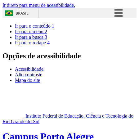
Ir direto para menu de acessibilidade.
BRASIL
Simplifique!
Ir para o conteúdo
1
Ir para o menu
2
Comunica BR
Ir para a busca
3
Ir para o rodapé
4
Participe
Acesso à informação
Opções de acessibilidade
Legislação
Acessibilidade
Canais
Alto contraste
Mapa do site
Instituto Federal de Educação, Ciência e Tecnologia do
Rio Grande do Sul
Campus Porto Alegre