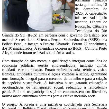
formatura realizada
nesta quinta-feira, 18
de dezembro de
2025. A capacitação
foi realizada pelo
Instituto Federal de
Educação, Ciência e
Tecnologia do Rio
Grande do Sul (IFRS) em parceria com o governo do Estado, por
meio da Secretaria de Sistemas Penal e Socioeducativo (SSPS) e da
Polícia Penal, e integra o Projeto Alvorada. Foram 22 concluintes,
dos 30 matriculados. A solenidade ocorreu no IFRS –
Campus
Porto
Alegre, onde foram realizadas também as aulas.
Com duração de oito meses, a qualificação integrou conteúdos de
economia solidária, gestão empreendedora, inclusão digital,
cidadania e comunicação. Foram realizadas aulas teóricas, visitas
técnicas, atividades culturais e ações voltadas à saúde, garantindo
uma formação integral para o mercado de trabalho e para a criação
de negócios sustentáveis. A iniciativa busca garantir educação e
oportunidades de reintegração social, reduzindo a reincidência
penal. Embora os participantes já se encontrassem em liberdade,
muitos ainda enfrentam barreiras para a efetiva inclusão social.
O projeto Alvorada é uma iniciativa coordenada pela Secretaria
Nacional de Políticas Penais (Senappen), com recursos do Fundo