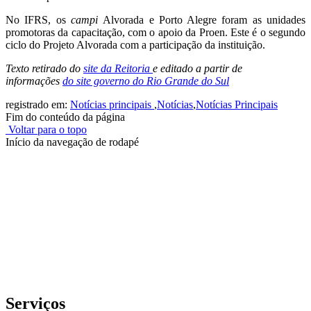
No IFRS, os
campi
Alvorada e Porto Alegre foram as unidades
promotoras da capacitação, com o apoio da Proen. Este é o segundo
ciclo do Projeto Alvorada com a participação da instituição.
Texto retirado do
site da Reitoria
e editado a partir de
informações
do site governo do Rio Grande do Sul
registrado em:
Notícias principais
,
Notícias
,
Notícias Principais
Fim do conteúdo da página
Voltar para o topo
Início da navegação de rodapé
Instituto Federal de Educação, Ciência e Tecnologia do Rio
Grande do Sul – Campus Porto Alegre
Rua Cel. Vicente, 281 | Bairro Centro Histórico| CEP: 90.030-041 |
Porto Alegre/RS
E-mail: comunicacao@poa.ifrs.edu.br
Telefone: (51) 3930-6002
Serviços