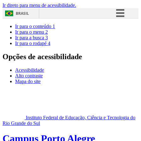
Ir direto para menu de acessibilidade.
BRASIL
Simplifique!
Ir para o conteúdo
1
Ir para o menu
2
Comunica BR
Ir para a busca
3
Ir para o rodapé
4
Participe
Acesso à informação
Opções de acessibilidade
Legislação
Acessibilidade
Canais
Alto contraste
Mapa do site
Instituto Federal de Educação, Ciência e Tecnologia do
Rio Grande do Sul
Campus Porto Alegre