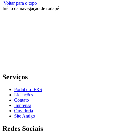
Voltar para o topo
Início da navegação de rodapé
Instituto Federal de Educação, Ciência e Tecnologia do Rio
Grande do Sul – Campus Porto Alegre
Rua Cel. Vicente, 281 | Bairro Centro Histórico| CEP: 90.030-041 |
Porto Alegre/RS
E-mail: comunicacao@poa.ifrs.edu.br
Telefone: (51) 3930-6002
Serviços
Portal do IFRS
Licitações
Contato
Imprensa
Ouvidoria
Site Antigo
Redes Sociais