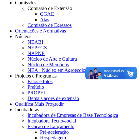
Comissões
Comissão de Extensão
CGAE
Atas
Comissão de Egressos
Orientações e Normativas
Núcleos
NEABI
NEPEGS
NAPNE
Núcleo de Arte e Cultura
Núcleo de Memórias
NEA - Núcleo em Agroecologia e Educação Ambiental
Projetos e Programas
Fatos e fotos
Prelúdio
PROPEL
Demais ações de extensão
Qualifica Mais Progredir
Incubadoras
Incubadora de Empresas de Base Tecnológica
Incubadora Tecno-social
Estação de Lançamento
Pré-aceleração
Hospedagem