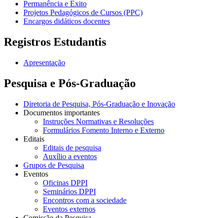
Permanência e Êxito
Projetos Pedagógicos de Cursos (PPC)
Encargos didáticos docentes
Registros Estudantis
Apresentação
Pesquisa e Pós-Graduação
Diretoria de Pesquisa, Pós-Graduação e Inovação
Documentos importantes
Instruções Normativas e Resoluções
Formulários Fomento Interno e Externo
Editais
Editais de pesquisa
Auxílio a eventos
Grupos de Pesquisa
Eventos
Oficinas DPPI
Seminários DPPI
Encontros com a sociedade
Eventos externos
Comissão da Pesquisa