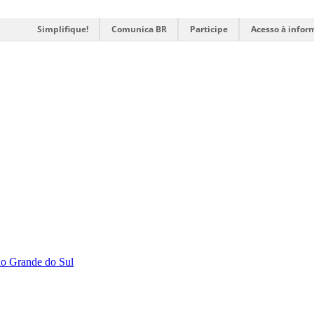
Simplifique!
Comunica BR
Participe
Acesso à infor
Rio Grande do Sul