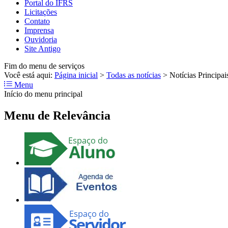
Portal do IFRS
Licitações
Contato
Imprensa
Ouvidoria
Site Antigo
Fim do menu de serviços
Você está aqui:
Página inicial
>
Todas as notícias
>
Notícias Principai
Menu
Início do menu principal
Menu de Relevância