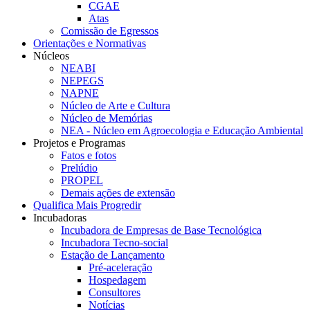
CGAE
Atas
Comissão de Egressos
Orientações e Normativas
Núcleos
NEABI
NEPEGS
NAPNE
Núcleo de Arte e Cultura
Núcleo de Memórias
NEA - Núcleo em Agroecologia e Educação Ambiental
Projetos e Programas
Fatos e fotos
Prelúdio
PROPEL
Demais ações de extensão
Qualifica Mais Progredir
Incubadoras
Incubadora de Empresas de Base Tecnológica
Incubadora Tecno-social
Estação de Lançamento
Pré-aceleração
Hospedagem
Consultores
Notícias