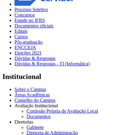
Processo Seletivo
Concursos
Estude no IFRS
Documentos oficiais
Editais
Cursos
Pós-graduação
ENCCEJA
Eleições 2023
Dúvidas & Respostas
Dúvidas & Respostas - TI (Informática)
Institucional
Sobre o Campus
Áreas Acadêmicas
Conselho do Campus
Avaliação Institucional
Comissão Própria de Avaliação Local
Documentos
Diretorias
Gabinete
Diretoria de Administração