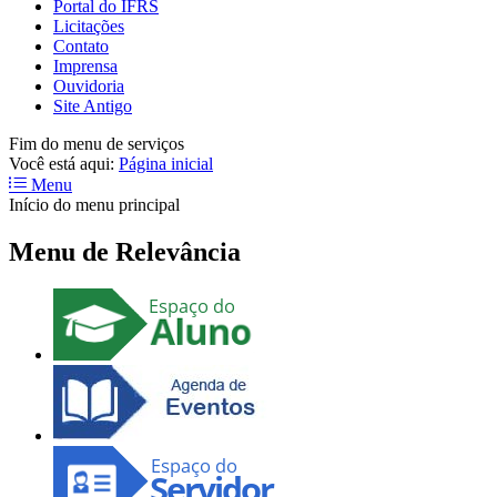
Portal do IFRS
Licitações
Contato
Imprensa
Ouvidoria
Site Antigo
Fim do menu de serviços
Você está aqui:
Página inicial
Menu
Início do menu principal
Menu de Relevância