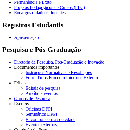
Permanência e Êxito
Projetos Pedagógicos de Cursos (PPC)
Encargos didáticos docentes
Registros Estudantis
Apresentação
Pesquisa e Pós-Graduação
Diretoria de Pesquisa, Pós-Graduação e Inovação
Documentos importantes
Instruções Normativas e Resoluções
Formulários Fomento Interno e Externo
Editais
Editais de pesquisa
Auxílio a eventos
Grupos de Pesquisa
Eventos
Oficinas DPPI
Seminários DPPI
Encontros com a sociedade
Eventos externos
Comissão da Pesquisa