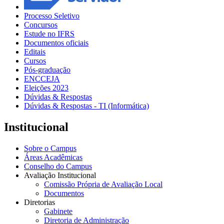
Processo Seletivo
Concursos
Estude no IFRS
Documentos oficiais
Editais
Cursos
Pós-graduação
ENCCEJA
Eleições 2023
Dúvidas & Respostas
Dúvidas & Respostas - TI (Informática)
Institucional
Sobre o Campus
Áreas Acadêmicas
Conselho do Campus
Avaliação Institucional
Comissão Própria de Avaliação Local
Documentos
Diretorias
Gabinete
Diretoria de Administração