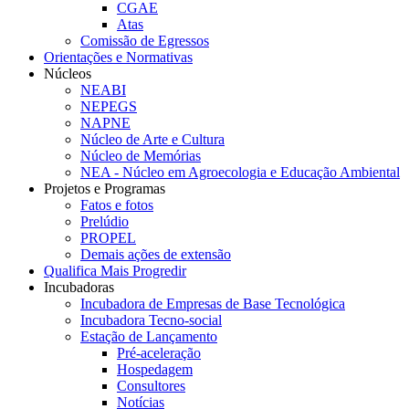
CGAE
Atas
Comissão de Egressos
Orientações e Normativas
Núcleos
NEABI
NEPEGS
NAPNE
Núcleo de Arte e Cultura
Núcleo de Memórias
NEA - Núcleo em Agroecologia e Educação Ambiental
Projetos e Programas
Fatos e fotos
Prelúdio
PROPEL
Demais ações de extensão
Qualifica Mais Progredir
Incubadoras
Incubadora de Empresas de Base Tecnológica
Incubadora Tecno-social
Estação de Lançamento
Pré-aceleração
Hospedagem
Consultores
Notícias