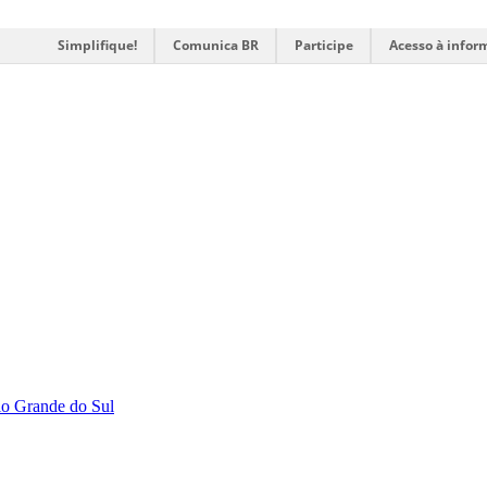
Simplifique!
Comunica BR
Participe
Acesso à infor
Rio Grande do Sul