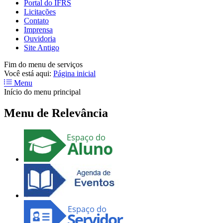
Portal do IFRS
Licitações
Contato
Imprensa
Ouvidoria
Site Antigo
Fim do menu de serviços
Você está aqui:
Página inicial
Menu
Início do menu principal
Menu de Relevância