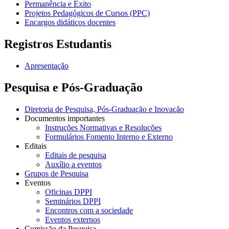
Permanência e Êxito
Projetos Pedagógicos de Cursos (PPC)
Encargos didáticos docentes
Registros Estudantis
Apresentação
Pesquisa e Pós-Graduação
Diretoria de Pesquisa, Pós-Graduação e Inovação
Documentos importantes
Instruções Normativas e Resoluções
Formulários Fomento Interno e Externo
Editais
Editais de pesquisa
Auxílio a eventos
Grupos de Pesquisa
Eventos
Oficinas DPPI
Seminários DPPI
Encontros com a sociedade
Eventos externos
Comissão da Pesquisa