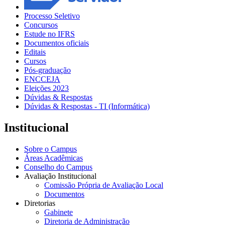
Processo Seletivo
Concursos
Estude no IFRS
Documentos oficiais
Editais
Cursos
Pós-graduação
ENCCEJA
Eleições 2023
Dúvidas & Respostas
Dúvidas & Respostas - TI (Informática)
Institucional
Sobre o Campus
Áreas Acadêmicas
Conselho do Campus
Avaliação Institucional
Comissão Própria de Avaliação Local
Documentos
Diretorias
Gabinete
Diretoria de Administração