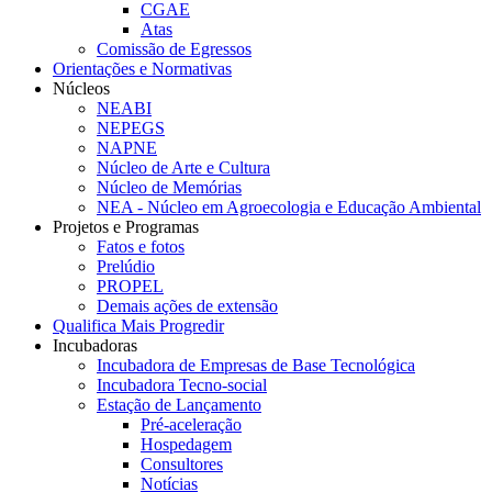
CGAE
Atas
Comissão de Egressos
Orientações e Normativas
Núcleos
NEABI
NEPEGS
NAPNE
Núcleo de Arte e Cultura
Núcleo de Memórias
NEA - Núcleo em Agroecologia e Educação Ambiental
Projetos e Programas
Fatos e fotos
Prelúdio
PROPEL
Demais ações de extensão
Qualifica Mais Progredir
Incubadoras
Incubadora de Empresas de Base Tecnológica
Incubadora Tecno-social
Estação de Lançamento
Pré-aceleração
Hospedagem
Consultores
Notícias