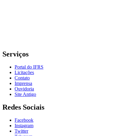
Rua Cel. Vicente, 281 | Bairro Centro Histórico| CEP: 90.030-041 |
Porto Alegre/RS
E-mail: comunicacao@poa.ifrs.edu.br
Telefone: (51) 3930-6002
Serviços
Portal do IFRS
Licitações
Contato
Imprensa
Ouvidoria
Site Antigo
Redes Sociais
Facebook
Instagram
Twitter