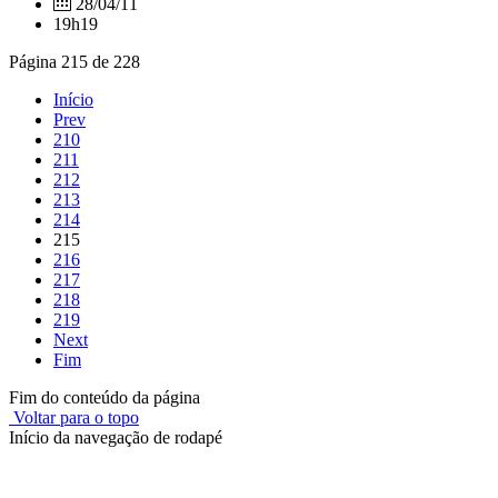
28/04/11
19h19
Página 215 de 228
Início
Prev
210
211
212
213
214
215
216
217
218
219
Next
Fim
Fim do conteúdo da página
Voltar para o topo
Início da navegação de rodapé
Instituto Federal de Educação, Ciência e Tecnologia do Rio
Grande do Sul – Campus Porto Alegre