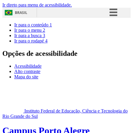
Ir direto para menu de acessibilidade.
BRASIL
Simplifique!
Ir para o conteúdo
1
Ir para o menu
2
Comunica BR
Ir para a busca
3
Ir para o rodapé
4
Participe
Acesso à informação
Opções de acessibilidade
Legislação
Acessibilidade
Canais
Alto contraste
Mapa do site
Instituto Federal de Educação, Ciência e Tecnologia do
Rio Grande do Sul
Campus Porto Alegre