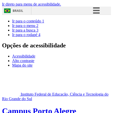
Ir direto para menu de acessibilidade.
BRASIL
Simplifique!
Ir para o conteúdo
1
Ir para o menu
2
Comunica BR
Ir para a busca
3
Ir para o rodapé
4
Participe
Acesso à informação
Opções de acessibilidade
Legislação
Acessibilidade
Canais
Alto contraste
Mapa do site
Instituto Federal de Educação, Ciência e Tecnologia do
Rio Grande do Sul
Campus Porto Alegre