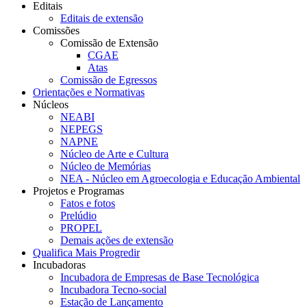
Editais
Editais de extensão
Comissões
Comissão de Extensão
CGAE
Atas
Comissão de Egressos
Orientações e Normativas
Núcleos
NEABI
NEPEGS
NAPNE
Núcleo de Arte e Cultura
Núcleo de Memórias
NEA - Núcleo em Agroecologia e Educação Ambiental
Projetos e Programas
Fatos e fotos
Prelúdio
PROPEL
Demais ações de extensão
Qualifica Mais Progredir
Incubadoras
Incubadora de Empresas de Base Tecnológica
Incubadora Tecno-social
Estação de Lançamento