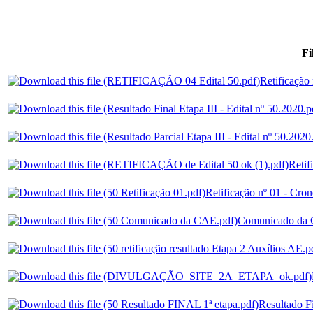
Fi
Retificação 
Retif
Retificação nº 01 - Cro
Comunicado da C
Resultado Fi