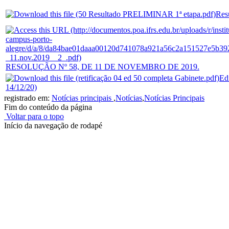
Resu
RESOLUÇÃO Nº 58, DE 11 DE NOVEMBRO DE 2019.
Edi
14/12/20)
registrado em:
Notícias principais
,
Notícias
,
Notícias Principais
Fim do conteúdo da página
Voltar para o topo
Início da navegação de rodapé
Instituto Federal de Educação, Ciência e Tecnologia do Rio
Grande do Sul – Campus Porto Alegre
Rua Cel. Vicente, 281 | Bairro Centro Histórico| CEP: 90.030-041 |
Porto Alegre/RS
E-mail: comunicacao@poa.ifrs.edu.br
Telefone: (51) 3930-6002