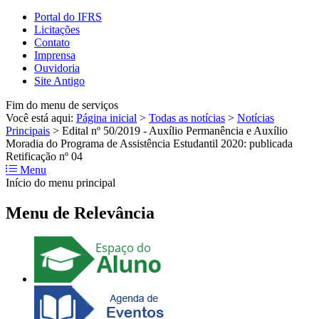
Portal do IFRS
Licitações
Contato
Imprensa
Ouvidoria
Site Antigo
Fim do menu de serviços
Você está aqui:
Página inicial
>
Todas as notícias
>
Notícias
Principais
>
Edital nº 50/2019 - Auxílio Permanência e Auxílio
Moradia do Programa de Assistência Estudantil 2020: publicada
Retificação nº 04
Menu
Início do menu principal
Menu de Relevância