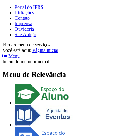
Portal do IFRS
Licitações
Contato
Imprensa
Ouvidoria
Site Antigo
Fim do menu de serviços
Você está aqui:
Página inicial
Menu
Início do menu principal
Menu de Relevância