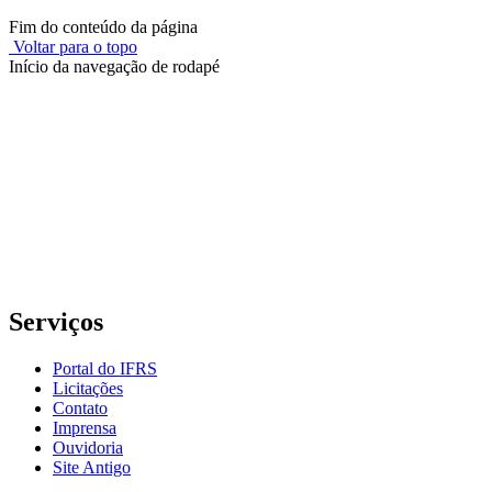
Fim do conteúdo da página
Voltar para o topo
Início da navegação de rodapé
Instituto Federal de Educação, Ciência e Tecnologia do Rio
Grande do Sul – Campus Porto Alegre
Rua Cel. Vicente, 281 | Bairro Centro Histórico| CEP: 90.030-041 |
Porto Alegre/RS
E-mail: comunicacao@poa.ifrs.edu.br
Telefone: (51) 3930-6002
Serviços
Portal do IFRS
Licitações
Contato
Imprensa
Ouvidoria
Site Antigo