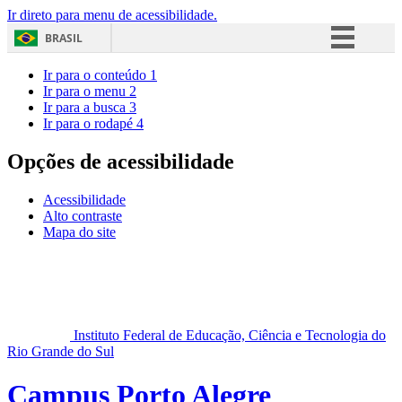
Ir direto para menu de acessibilidade.
BRASIL
Simplifique!
Ir para o conteúdo
1
Ir para o menu
2
Comunica BR
Ir para a busca
3
Ir para o rodapé
4
Participe
Acesso à informação
Opções de acessibilidade
Legislação
Acessibilidade
Canais
Alto contraste
Mapa do site
Instituto Federal de Educação, Ciência e Tecnologia do
Rio Grande do Sul
Campus Porto Alegre