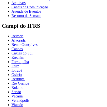
Arquivos
Canais de Comunicação
Agenda de Eventos
Resumo da Semana
Campi do IFRS
Reitoria
Alvorada
Bento Gonçalves
Canoas
Caxias do Sul
Erechim
Farroupilha
Feliz
Ibirubá
Osório
Restinga
Rio Grande
Rolante
Sertão
Vacaria
Veranópolis
Viamão