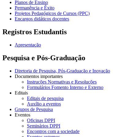
Planos de Ensino
Permanência e Êxito
Projetos Pedagógicos de Cursos (PPC)
Encargos didáticos docentes
Registros Estudantis
Apresentação
Pesquisa e Pós-Graduação
Diretoria de Pesquisa, Pós-Graduação e Inovação
Documentos importantes
Instruções Normativas e Resoluções
Formulários Fomento Interno e Externo
Editais
Editais de pesquisa
Auxílio a eventos
Grupos de Pesquisa
Eventos
Oficinas DPPI
Seminários DPPI
Encontros com a sociedade
Eventos externos