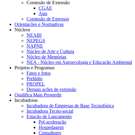
Comissão de Extensão
CGAE
Atas
Comissão de Egressos
Orientações e Normativas
Núcleos
NEABI
NEPEGS
NAPNE
Núcleo de Arte e Cultura
Núcleo de Memórias
NEA - Núcleo em Agroecologia e Educação Ambiental
Projetos e Programas
Fatos e fotos
Prelúdio
PROPEL
Demais ações de extensão
Qualifica Mais Progredir
Incubadoras
Incubadora de Empresas de Base Tecnológica
Incubadora Tecno-social
Estação de Lançamento
Pré-aceleração
Hospedagem
Consultores