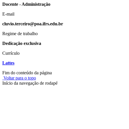
Docente - Administração
E-mail
cluvio.terceiro@poa.ifrs.edu.br
Regime de trabalho
Dedicação exclusiva
Currículo
Lattes
Fim do conteúdo da página
Voltar para o topo
Início da navegação de rodapé
Instituto Federal de Educação, Ciência e Tecnologia do Rio
Grande do Sul – Campus Porto Alegre
Rua Cel. Vicente, 281 | Bairro Centro Histórico| CEP: 90.030-041 |
Porto Alegre/RS
E-mail: comunicacao@poa.ifrs.edu.br