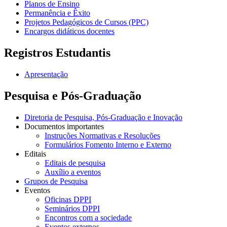
Planos de Ensino
Permanência e Êxito
Projetos Pedagógicos de Cursos (PPC)
Encargos didáticos docentes
Registros Estudantis
Apresentação
Pesquisa e Pós-Graduação
Diretoria de Pesquisa, Pós-Graduação e Inovação
Documentos importantes
Instruções Normativas e Resoluções
Formulários Fomento Interno e Externo
Editais
Editais de pesquisa
Auxílio a eventos
Grupos de Pesquisa
Eventos
Oficinas DPPI
Seminários DPPI
Encontros com a sociedade
Eventos externos