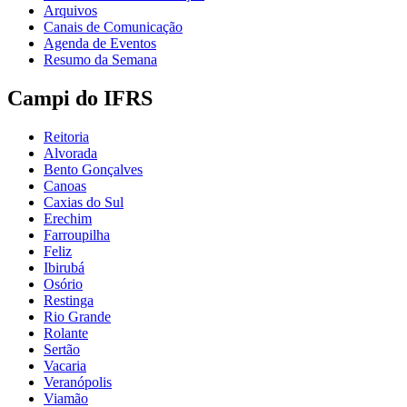
Arquivos
Canais de Comunicação
Agenda de Eventos
Resumo da Semana
Campi do IFRS
Reitoria
Alvorada
Bento Gonçalves
Canoas
Caxias do Sul
Erechim
Farroupilha
Feliz
Ibirubá
Osório
Restinga
Rio Grande
Rolante
Sertão
Vacaria
Veranópolis
Viamão