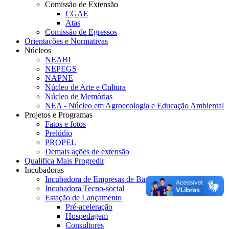
Comissão de Extensão
CGAE
Atas
Comissão de Egressos
Orientações e Normativas
Núcleos
NEABI
NEPEGS
NAPNE
Núcleo de Arte e Cultura
Núcleo de Memórias
NEA - Núcleo em Agroecologia e Educação Ambiental
Projetos e Programas
Fatos e fotos
Prelúdio
PROPEL
Demais ações de extensão
Qualifica Mais Progredir
Incubadoras
Incubadora de Empresas de Base Tecnológica
Incubadora Tecno-social
Estação de Lançamento
Pré-aceleração
Hospedagem
Consultores