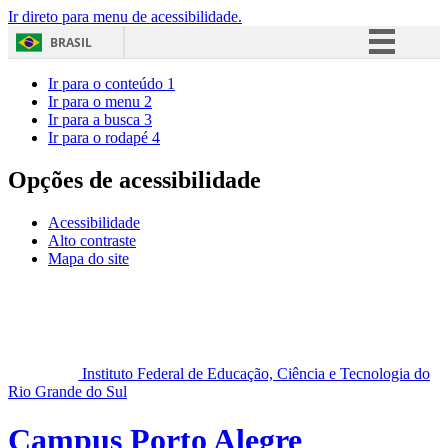
Ir direto para menu de acessibilidade.
BRASIL
Simplifique!
Ir para o conteúdo
1
Ir para o menu
2
Comunica BR
Ir para a busca
3
Ir para o rodapé
4
Participe
Acesso à informação
Opções de acessibilidade
Legislação
Acessibilidade
Canais
Alto contraste
Mapa do site
Instituto Federal de Educação, Ciência e Tecnologia do
Rio Grande do Sul
Campus Porto Alegre