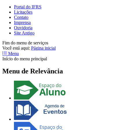
Portal do IFRS
Licitações
Contato
Imprensa
Ouvidoria
Site Antigo
Fim do menu de serviços
Você está aqui:
Página inicial
Menu
Início do menu principal
Menu de Relevância