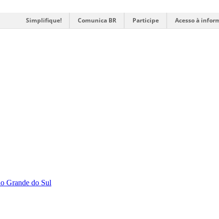
Simplifique!
Comunica BR
Participe
Acesso à infor
Rio Grande do Sul