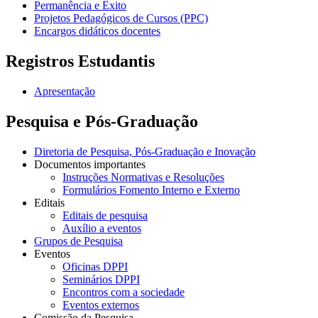
Permanência e Êxito
Projetos Pedagógicos de Cursos (PPC)
Encargos didáticos docentes
Registros Estudantis
Apresentação
Pesquisa e Pós-Graduação
Diretoria de Pesquisa, Pós-Graduação e Inovação
Documentos importantes
Instruções Normativas e Resoluções
Formulários Fomento Interno e Externo
Editais
Editais de pesquisa
Auxílio a eventos
Grupos de Pesquisa
Eventos
Oficinas DPPI
Seminários DPPI
Encontros com a sociedade
Eventos externos
Comissão da Pesquisa