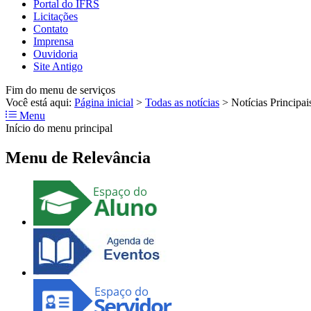
Portal do IFRS
Licitações
Contato
Imprensa
Ouvidoria
Site Antigo
Fim do menu de serviços
Você está aqui:
Página inicial
>
Todas as notícias
>
Notícias Principai
Menu
Início do menu principal
Menu de Relevância