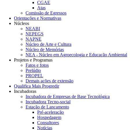
CGAE
Atas
Comissão de Egressos
Orientações e Normativas
Núcleos
NEABI
NEPEGS
NAPNE
Núcleo de Arte e Cultura
Núcleo de Memórias
NEA - Núcleo em Agroecologia e Educação Ambiental
Projetos e Programas
Fatos e fotos
Prelúdio
PROPEL
Demais ações de extensão
Qualifica Mais Progredir
Incubadoras
Incubadora de Empresas de Base Tecnológica
Incubadora Tecno-social
Estação de Lançamento
Pré-aceleração
Hospedagem
Consultores
Notícias