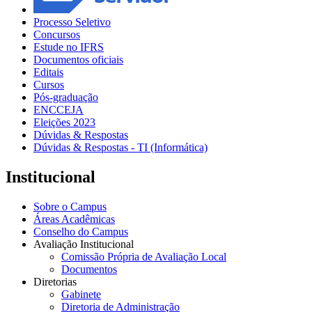
Processo Seletivo
Concursos
Estude no IFRS
Documentos oficiais
Editais
Cursos
Pós-graduação
ENCCEJA
Eleições 2023
Dúvidas & Respostas
Dúvidas & Respostas - TI (Informática)
Institucional
Sobre o Campus
Áreas Acadêmicas
Conselho do Campus
Avaliação Institucional
Comissão Própria de Avaliação Local
Documentos
Diretorias
Gabinete
Diretoria de Administração